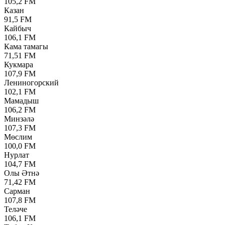
105,2 FM
Казан
91,5 FM
Кайбыч
106,1 FM
Кама тамагы
71,51 FM
Кукмара
107,9 FM
Лениногорский
102,1 FM
Мамадыш
106,2 FM
Минзәлә
107,3 FM
Мөслим
100,0 FM
Нурлат
104,7 FM
Олы Әтнә
71,42 FM
Сарман
107,8 FM
Теләче
106,1 FM