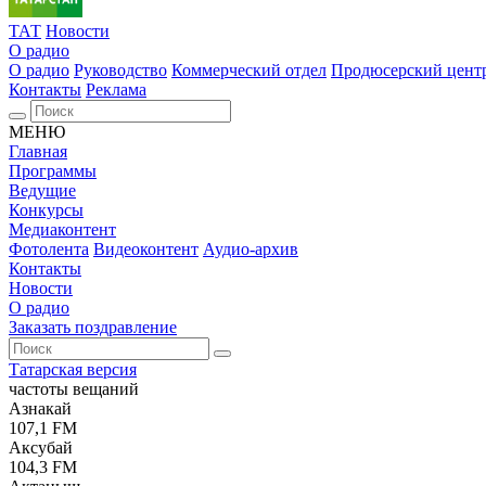
ТАТ
Новости
О радио
О радио
Руководство
Коммерческий отдел
Продюсерский цент
Контакты
Реклама
МЕНЮ
Главная
Программы
Ведущие
Конкурсы
Медиаконтент
Фотолента
Видеоконтент
Аудио-архив
Контакты
Новости
О радио
Заказать поздравление
Татарская версия
частоты вещаний
Азнакай
107,1 FM
Аксубай
104,3 FM