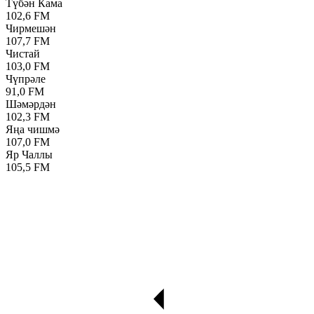
Түбән Кама
102,6 FM
Чирмешән
107,7 FM
Чистай
103,0 FM
Чүпрәле
91,0 FM
Шәмәрдән
102,3 FM
Яңа чишмә
107,0 FM
Яр Чаллы
105,5 FM