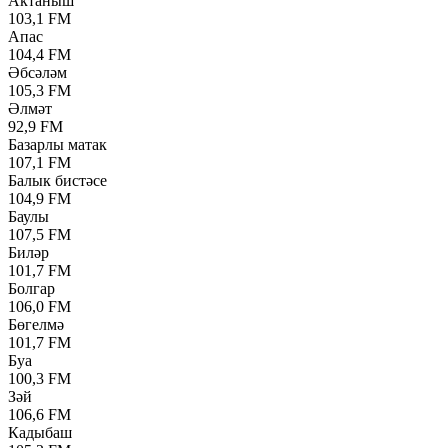
Актаныш
103,1 FM
Апас
104,4 FM
Әбсәләм
105,3 FM
Әлмәт
92,9 FM
Базарлы матак
107,1 FM
Балык бистәсе
104,9 FM
Баулы
107,5 FM
Биләр
101,7 FM
Болгар
106,0 FM
Бөгелмә
101,7 FM
Буа
100,3 FM
Зәй
106,6 FM
Кадыбаш