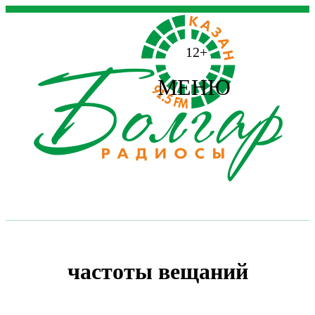
12+
МЕНЮ
частоты вещаний