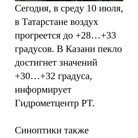
Сегодня, в среду 10 июля,
107,8 FM
в Татарстане воздух
Теләче
прогреется до +28…+33
106,1 FM
градусов. В Казани пекло
Түбән Кама
достигнет значений
102,6 FM
+30…+32 градуса,
Чирмешән
информирует
107,7 FM
Гидрометцентр РТ.
Чистай
103,0 FM
Синоптики также
Чүпрәле