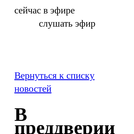
Болгар
сейчас в эфире
106,0 FM
слушать эфир
Бөгелмә
101,7 FM
Буа
100,3 FM
Вернуться к списку
Зәй
новостей
106,6 FM
В
Кадыбаш
преддверии
105,2 FM