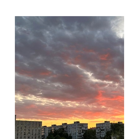
Мамадыш
106,2 FM
Минзәлә
107,3 FM
Мөслим
100,0 FM
Нурлат
104,7 FM
Олы Әтнә
71,42 FM
Сарман