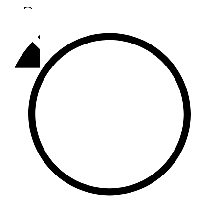
Әлмәт
92,9 FM
Базарлы матак
107,1 FM
Балык бистәсе
104,9 FM
Баулы
107,5 FM
Биләр
101,7 FM