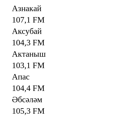
Азнакай
107,1 FM
Аксубай
104,3 FM
Актаныш
103,1 FM
Апас
104,4 FM
Әбсәләм
105,3 FM