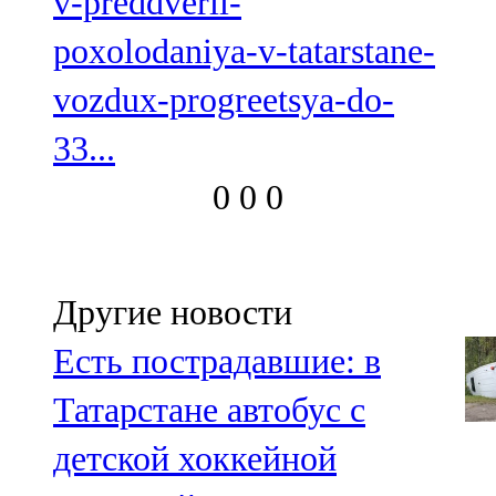
v-preddverii-
poxolodaniya-v-tatarstane-
vozdux-progreetsya-do-
33...
0
0
0
Другие новости
Есть пострадавшие: в
Татарстане автобус с
детской хоккейной