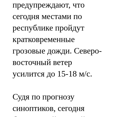
предупреждают, что
91,0 FM
сегодня местами по
Шәмәрдән
республике пройдут
102,3 FM
кратковременные
Яңа чишмә
грозовые дожди. Северо-
107,0 FM
восточный ветер
Яр Чаллы
усилится до 15-18 м/с.
105,5 FM
Судя по прогнозу
синоптиков, сегодня