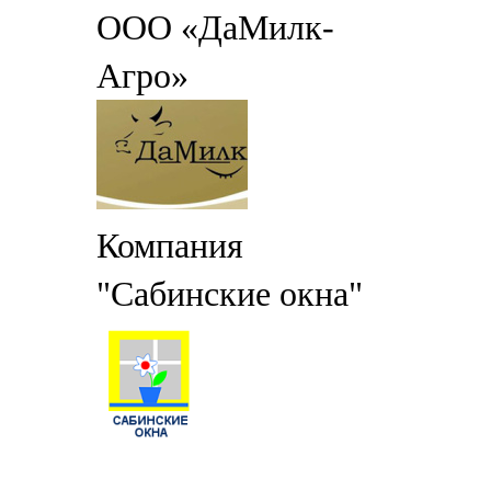
ООО «ДаМилк-
Агро»
Компания
"Сабинские окна"