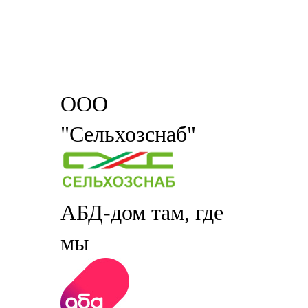
ООО
"Сельхозснаб"
АБД-дом там, где
мы