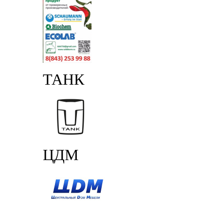
ТАНК
ЦДМ