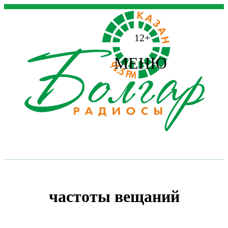
12+
МЕНЮ
частоты вещаний