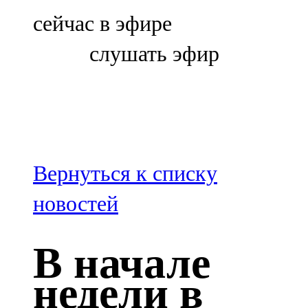
Болгар
сейчас в эфире
106,0 FM
слушать эфир
Бөгелмә
101,7 FM
Буа
100,3 FM
Вернуться к списку
Зәй
новостей
106,6 FM
В начале
Кадыбаш
недели в
105,2 FM