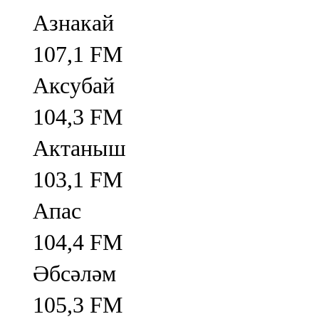
Азнакай
107,1 FM
Аксубай
104,3 FM
Актаныш
103,1 FM
Апас
104,4 FM
Әбсәләм
105,3 FM