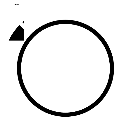
Әлмәт
92,9 FM
Базарлы матак
107,1 FM
Балык бистәсе
104,9 FM
Баулы
107,5 FM
Биләр
101,7 FM