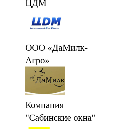
ЦДМ
ООО «ДаМилк-
Агро»
Компания
"Сабинские окна"