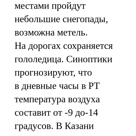
местами пройдут
91,0 FM
небольшие снегопады,
Шәмәрдән
возможна метель.
102,3 FM
На дорогах сохраняется
Яңа чишмә
гололедица. Синоптики
107,0 FM
прогнозируют, что
Яр Чаллы
в дневные часы в РТ
105,5 FM
температура воздуха
составит от -9 до-14
градусов. В Казани