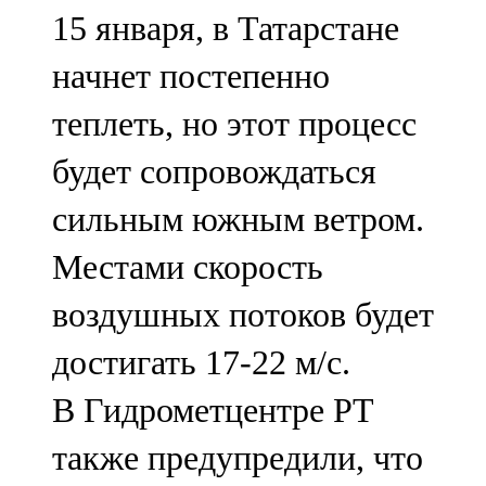
15 января, в Татарстане
107,8 FM
начнет постепенно
Теләче
теплеть, но этот процесс
106,1 FM
будет сопровождаться
Түбән Кама
сильным южным ветром.
102,6 FM
Местами скорость
Чирмешән
воздушных потоков будет
107,7 FM
достигать 17-22 м/с.
Чистай
В Гидрометцентре РТ
103,0 FM
также предупредили, что
Чүпрәле