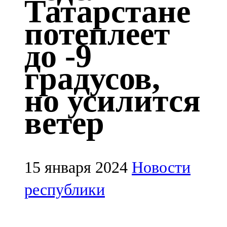
Татарстане
Казан
потеплеет
91,5 FM
до -9
Кайбыч
градусов,
106,1 FM
но усилится
Кама тамагы
ветер
71,51 FM
Кукмара
107,9 FM
15 января 2024
Новости
Лениногорский
республики
102,1 FM