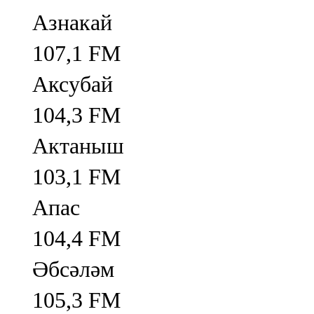
Азнакай
107,1 FM
Аксубай
104,3 FM
Актаныш
103,1 FM
Апас
104,4 FM
Әбсәләм
105,3 FM