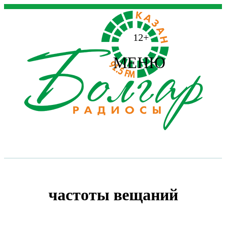
12+
МЕНЮ
частоты вещаний