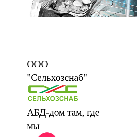
ООО
"Сельхозснаб"
АБД-дом там, где
мы