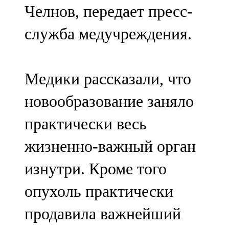
Челнов, передает пресс-
107,8 FM
служба медучреждения.
Теләче
106,1 FM
Медики рассказали, что
Түбән Кама
новообразование заняло
102,6 FM
практически весь
Чирмешән
жизненно-важный орган
107,7 FM
изнутри. Кроме того
Чистай
опухоль практически
103,0 FM
продавила важнейший
Чүпрәле