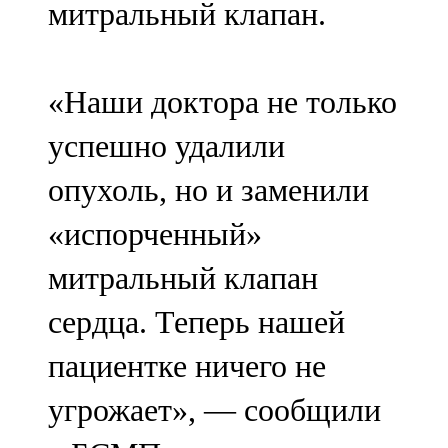
митральный клапан.
91,0 FM
Шәмәрдән
«Наши доктора не только
102,3 FM
успешно удалили
Яңа чишмә
опухоль, но и заменили
107,0 FM
«испорченный»
Яр Чаллы
митральный клапан
105,5 FM
сердца. Теперь нашей
пациентке ничего не
угрожает», — сообщили