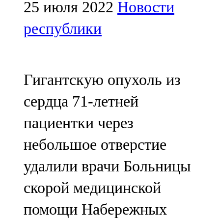
Мамадыш
25 июля 2022
Новости
106,2 FM
республики
Минзәлә
107,3 FM
Гигантскую опухоль из
Мөслим
сердца 71-летней
100,0 FM
пациентки через
Нурлат
небольшое отверстие
104,7 FM
удалили врачи Больницы
Олы Әтнә
скорой медицинской
71,42 FM
помощи Набережных
Сарман