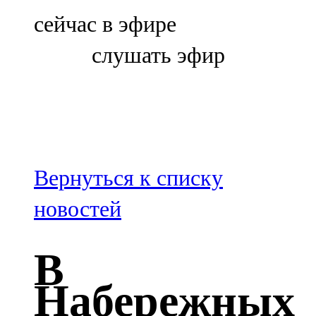
Болгар
сейчас в эфире
106,0 FM
слушать эфир
Бөгелмә
101,7 FM
Буа
100,3 FM
Вернуться к списку
Зәй
новостей
106,6 FM
В
Кадыбаш
Набережных
105,2 FM