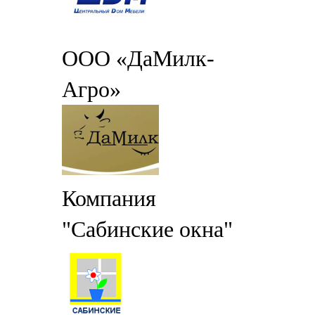
ООО «ДаМилк-
Агро»
Компания
"Сабинские окна"