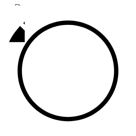
Әлмәт
92,9 FM
Базарлы матак
107,1 FM
Балык бистәсе
104,9 FM
Баулы
107,5 FM
Биләр
101,7 FM