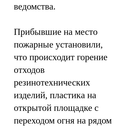
ведомства.
107,8 FM
Теләче
Прибывшие на место
106,1 FM
пожарные установили,
Түбән Кама
что происходит горение
102,6 FM
отходов
Чирмешән
резинотехнических
107,7 FM
изделий, пластика на
Чистай
открытой площадке с
103,0 FM
переходом огня на рядом
Чүпрәле