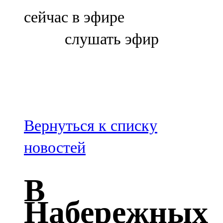
Болгар
сейчас в эфире
106,0 FM
слушать эфир
Бөгелмә
101,7 FM
Буа
100,3 FM
Вернуться к списку
Зәй
новостей
106,6 FM
В
Кадыбаш
Набережных
105,2 FM