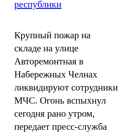
Мамадыш
республики
106,2 FM
Минзәлә
Крупный пожар на
107,3 FM
складе на улице
Мөслим
Авторемонтная в
100,0 FM
Набережных Челнах
Нурлат
ликвидируют сотрудники
104,7 FM
МЧС. Огонь вспыхнул
Олы Әтнә
сегодня рано утром,
71,42 FM
передает пресс-служба
Сарман