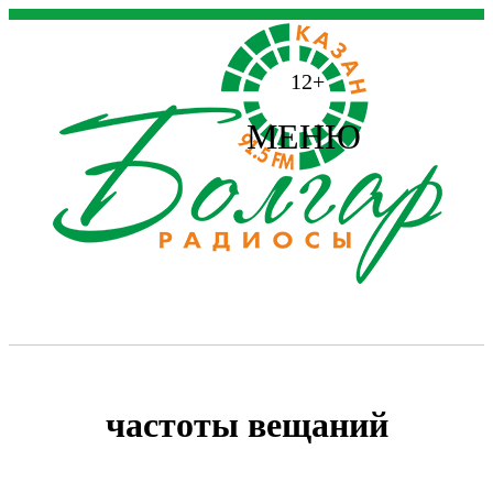
12+
МЕНЮ
частоты вещаний