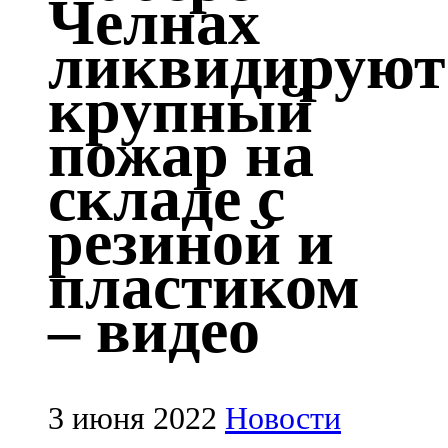
Челнах
Казан
ликвидируют
91,5 FM
крупный
Кайбыч
пожар на
106,1 FM
складе с
Кама тамагы
резиной и
71,51 FM
пластиком
Кукмара
– видео
107,9 FM
Лениногорский
102,1 FM
3 июня 2022
Новости