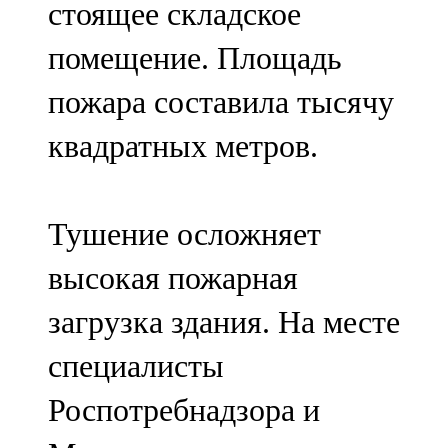
стоящее складское
91,0 FM
помещение. Площадь
Шәмәрдән
пожара составила тысячу
102,3 FM
квадратных метров.
Яңа чишмә
107,0 FM
Тушение осложняет
Яр Чаллы
высокая пожарная
105,5 FM
загрузка здания. На месте
специалисты
Роспотребнадзора и