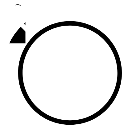
Әлмәт
92,9 FM
Базарлы матак
107,1 FM
Балык бистәсе
104,9 FM
Баулы
107,5 FM
Биләр
101,7 FM