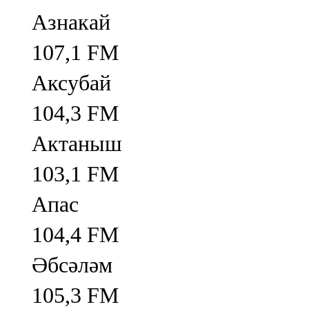
Азнакай
107,1 FM
Аксубай
104,3 FM
Актаныш
103,1 FM
Апас
104,4 FM
Әбсәләм
105,3 FM