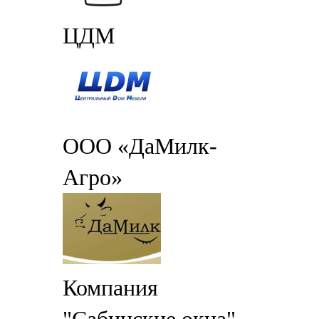
ЦДМ
ООО «ДаМилк-
Агро»
Компания