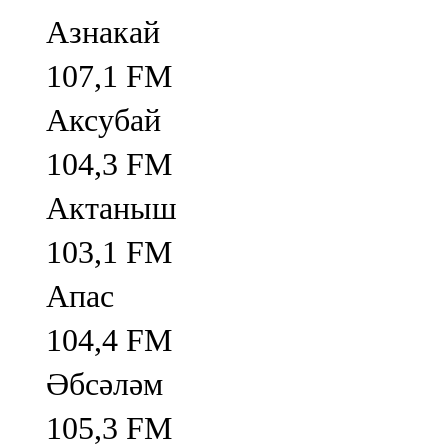
Азнакай
107,1 FM
Аксубай
104,3 FM
Актаныш
103,1 FM
Апас
104,4 FM
Әбсәләм
105,3 FM