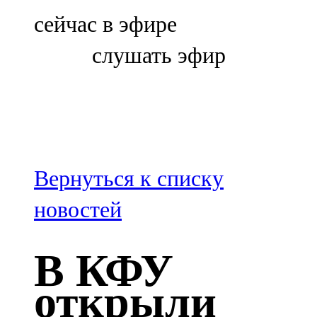
Болгар
сейчас в эфире
106,0 FM
слушать эфир
Бөгелмә
101,7 FM
Буа
100,3 FM
Вернуться к списку
Зәй
новостей
106,6 FM
В КФУ
Кадыбаш
открыли
105,2 FM