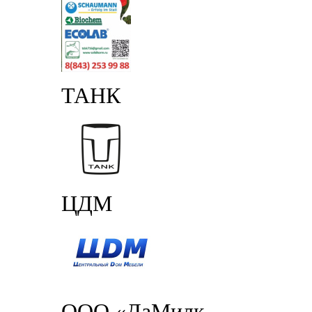
ТАНК
ЦДМ
ООО «ДаМилк-