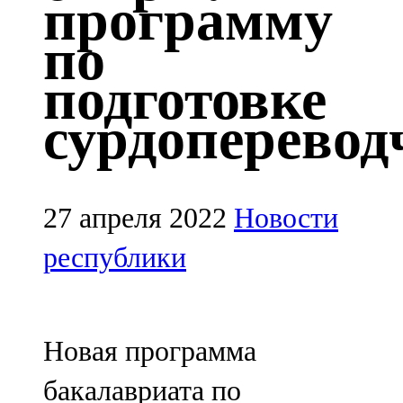
программу
Казан
по
91,5 FM
подготовке
Кайбыч
сурдоперевод
106,1 FM
Кама тамагы
71,51 FM
27 апреля 2022
Новости
Кукмара
республики
107,9 FM
Лениногорский
Новая программа
102,1 FM
бакалавриата по