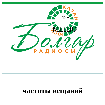
12+
МЕНЮ
частоты вещаний