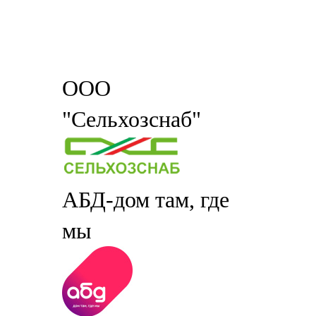
ООО
"Сельхозснаб"
АБД-дом там, где
мы