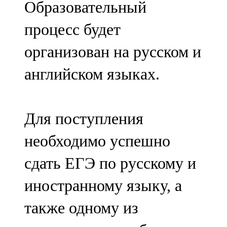
Образовательный
91,0 FM
процесс будет
Шәмәрдән
организован на русском и
102,3 FM
английском языках.
Яңа чишмә
107,0 FM
Для поступления
Яр Чаллы
необходимо успешно
105,5 FM
сдать ЕГЭ по русскому и
иностранному языку, а
также одному из