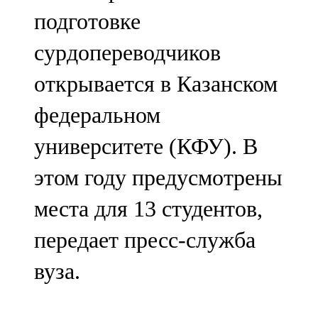
Мамадыш
подготовке
106,2 FM
сурдопереводчиков
Минзәлә
открывается в Казанском
107,3 FM
федеральном
Мөслим
университете (КФУ). В
100,0 FM
этом году предусмотрены
Нурлат
места для 13 студентов,
104,7 FM
передает пресс-служба
Олы Әтнә
вуза.
71,42 FM
Сарман