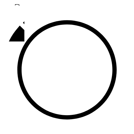
Әлмәт
92,9 FM
Базарлы матак
107,1 FM
Балык бистәсе
104,9 FM
Баулы
107,5 FM
Биләр
101,7 FM