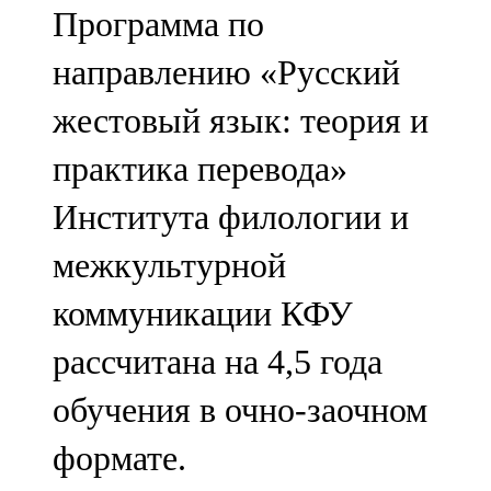
Программа по
107,8 FM
направлению «Русский
Теләче
жестовый язык: теория и
106,1 FM
практика перевода»
Түбән Кама
Института филологии и
102,6 FM
межкультурной
Чирмешән
коммуникации КФУ
107,7 FM
рассчитана на 4,5 года
Чистай
обучения в очно-заочном
103,0 FM
формате.
Чүпрәле