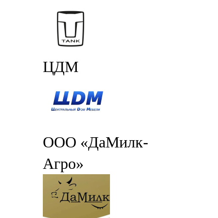
ЦДМ
ООО «ДаМилк-
Агро»