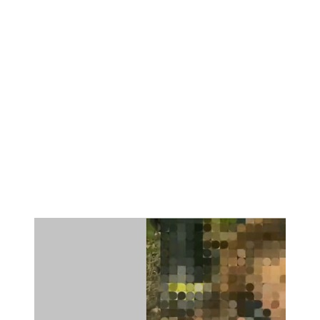
107,8 FM
Теләче
106,1 FM
Түбән Кама
102,6 FM
Чирмешән
107,7 FM
Чистай
103,0 FM
Чүпрәле