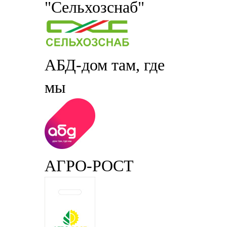
"Сельхозснаб"
АБД-дом там, где
мы
АГРО-РОСТ