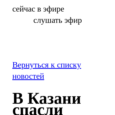
Болгар
сейчас в эфире
106,0 FM
слушать эфир
Бөгелмә
101,7 FM
Буа
100,3 FM
Вернуться к списку
Зәй
новостей
106,6 FM
В Казани
Кадыбаш
спасли
105,2 FM