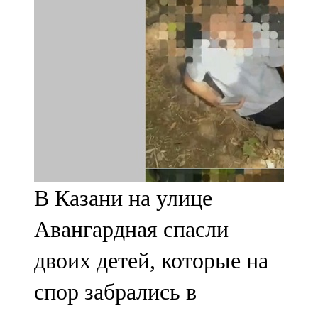
91,0 FM
Шәмәрдән
102,3 FM
Яңа чишмә
107,0 FM
Яр Чаллы
В Казани на улице
105,5 FM
Авангардная спасли
двоих детей, которые на
спор забрались в