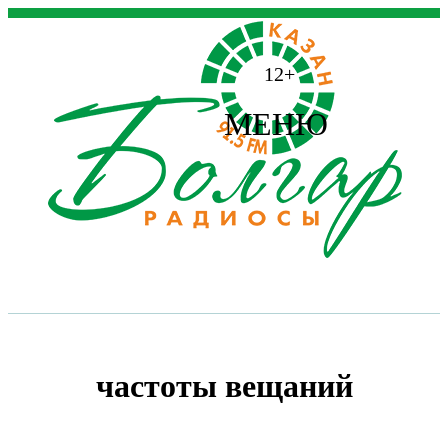
12+
МЕНЮ
частоты вещаний