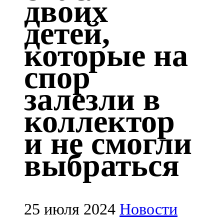
двоих
Казан
детей,
91,5 FM
которые на
Кайбыч
спор
106,1 FM
залезли в
Кама тамагы
коллектор
71,51 FM
и не смогли
Кукмара
выбраться
107,9 FM
Лениногорский
102,1 FM
25 июля 2024
Новости