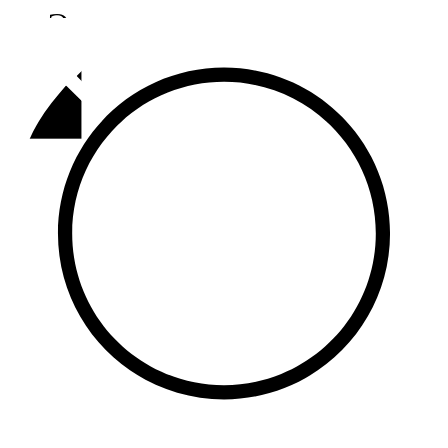
Әлмәт
92,9 FM
Базарлы матак
107,1 FM
Балык бистәсе
104,9 FM
Баулы
107,5 FM
Биләр
101,7 FM