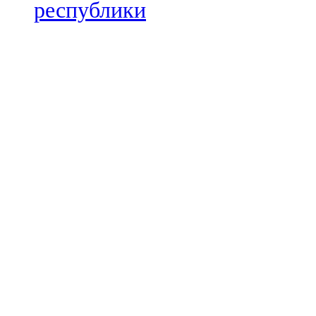
Мамадыш
республики
106,2 FM
Минзәлә
107,3 FM
Мөслим
100,0 FM
Нурлат
104,7 FM
Олы Әтнә
71,42 FM
Сарман