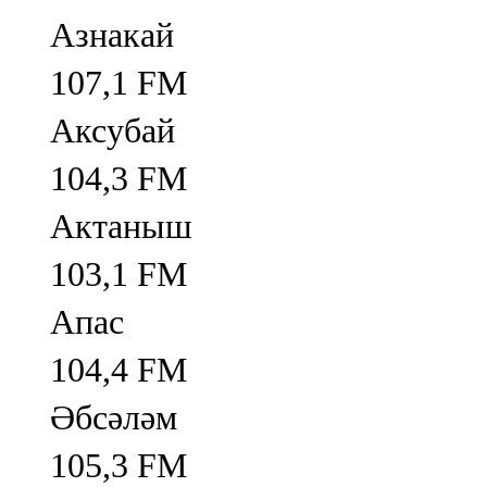
Азнакай
107,1 FM
Аксубай
104,3 FM
Актаныш
103,1 FM
Апас
104,4 FM
Әбсәләм
105,3 FM