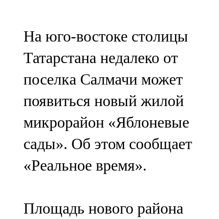
Мамадыш
106,2 FM
На юго-востоке столицы
Минзәлә
Татарстана недалеко от
107,3 FM
поселка Салмачи может
Мөслим
появиться новый жилой
100,0 FM
микрорайон «Яблоневые
Нурлат
сады». Об этом сообщает
104,7 FM
«Реальное время».
Олы Әтнә
71,42 FM
Площадь нового района
Сарман