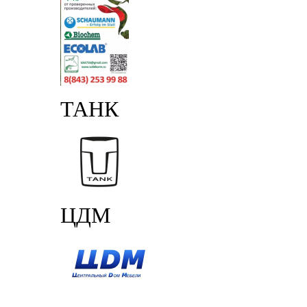
ТАНК
ЦДМ