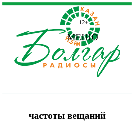
12+
МЕНЮ
частоты вещаний