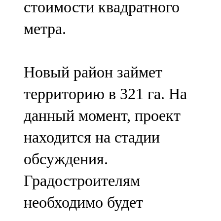
стоимости квадратного
91,0 FM
метра.
Шәмәрдән
102,3 FM
Новый район займет
Яңа чишмә
территорию в 321 га. На
107,0 FM
данный момент, проект
Яр Чаллы
находится на стадии
105,5 FM
обсуждения.
Градостроителям
необходимо будет