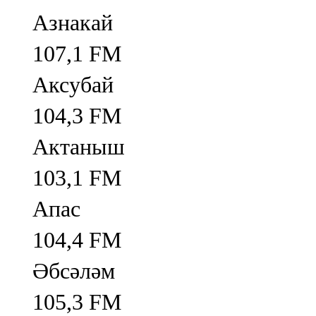
Азнакай
107,1 FM
Аксубай
104,3 FM
Актаныш
103,1 FM
Апас
104,4 FM
Әбсәләм
105,3 FM