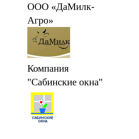
ООО «ДаМилк-
Агро»
Компания
"Сабинские окна"