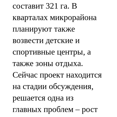
составит 321 га. В
107,8 FM
кварталах микрорайона
Теләче
планируют также
106,1 FM
возвести детские и
Түбән Кама
спортивные центры, а
102,6 FM
также зоны отдыха.
Чирмешән
Сейчас проект находится
107,7 FM
на стадии обсуждения,
Чистай
решается одна из
103,0 FM
главных проблем – рост
Чүпрәле