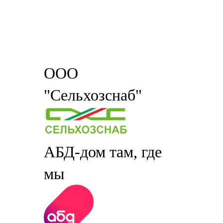
ООО
"Сельхозснаб"
АБД-дом там, где
мы