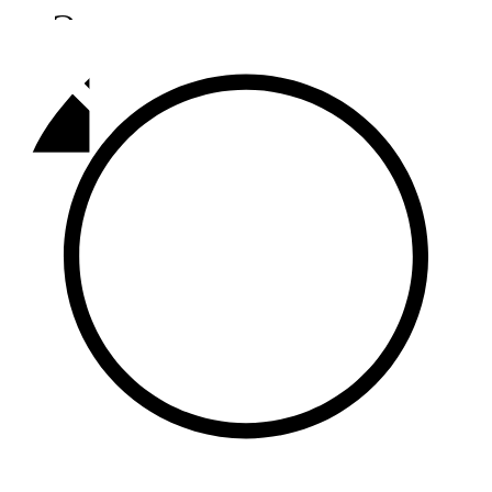
Әлмәт
92,9 FM
Базарлы матак
107,1 FM
Балык бистәсе
104,9 FM
Баулы
107,5 FM
Биләр
101,7 FM