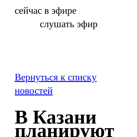
Болгар
сейчас в эфире
106,0 FM
слушать эфир
Бөгелмә
101,7 FM
Буа
100,3 FM
Вернуться к списку
Зәй
новостей
106,6 FM
В Казани
Кадыбаш
планируют
105,2 FM