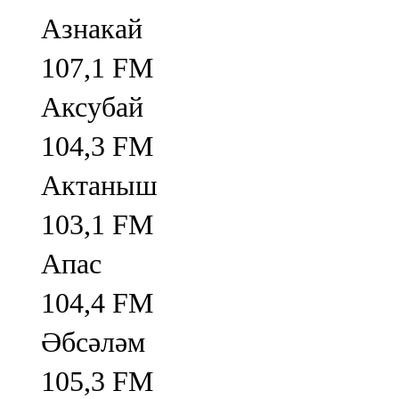
Азнакай
107,1 FM
Аксубай
104,3 FM
Актаныш
103,1 FM
Апас
104,4 FM
Әбсәләм
105,3 FM