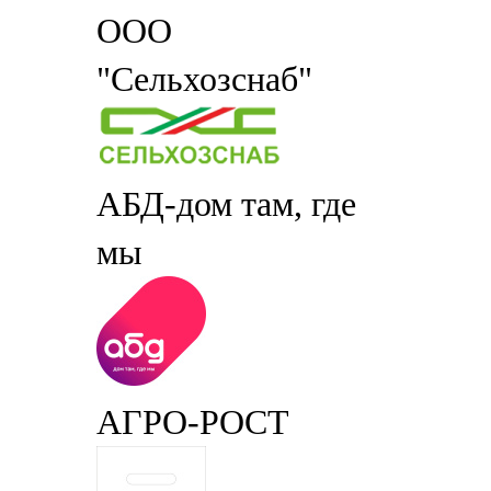
ООО
"Сельхозснаб"
АБД-дом там, где
мы
АГРО-РОСТ