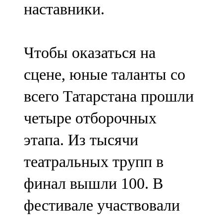
наставники.
91,0 FM
Шәмәрдән
Чтобы оказаться на
102,3 FM
сцене, юные таланты со
Яңа чишмә
всего Татарстана прошли
107,0 FM
четыре отборочных
Яр Чаллы
этапа. Из тысячи
105,5 FM
театральных трупп в
финал вышли 100. В
фестивале участвовали