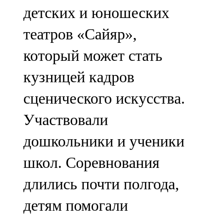
детских и юношеских
107,8 FM
театров «Сайяр»,
Теләче
который может стать
106,1 FM
кузницей кадров
Түбән Кама
сценического искусства.
102,6 FM
Участвовали
Чирмешән
дошкольники и ученики
107,7 FM
школ. Соревнования
Чистай
длились почти полгода,
103,0 FM
детям помогали
Чүпрәле