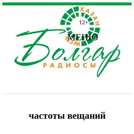
12+
МЕНЮ
частоты вещаний