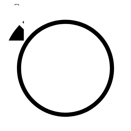
Әлмәт
92,9 FM
Базарлы матак
107,1 FM
Балык бистәсе
104,9 FM
Баулы
107,5 FM
Биләр
101,7 FM