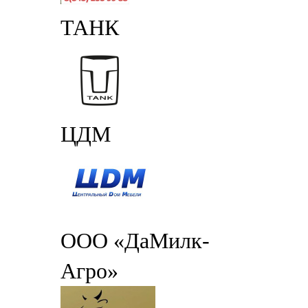
ТАНК
ЦДМ
ООО «ДаМилк-
Агро»