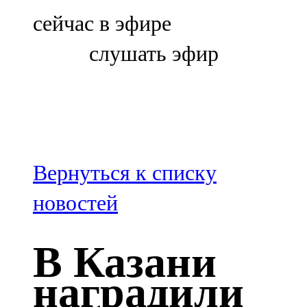
Болгар
сейчас в эфире
106,0 FM
слушать эфир
Бөгелмә
101,7 FM
Буа
100,3 FM
Вернуться к списку
Зәй
новостей
106,6 FM
В Казани
Кадыбаш
наградили
105,2 FM