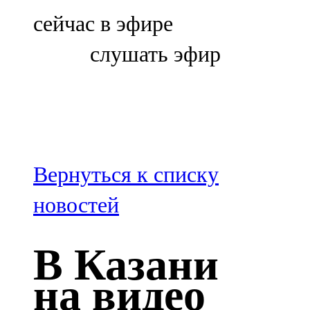
Болгар
сейчас в эфире
106,0 FM
слушать эфир
Бөгелмә
101,7 FM
Буа
100,3 FM
Вернуться к списку
Зәй
новостей
106,6 FM
В Казани
Кадыбаш
на видео
105,2 FM