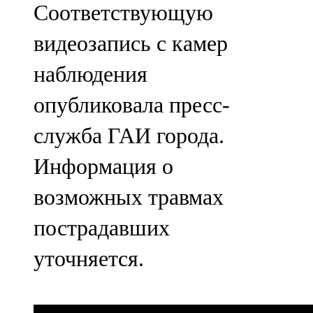
Соответствующую
91,0 FM
видеозапись с камер
Шәмәрдән
наблюдения
102,3 FM
опубликовала пресс-
Яңа чишмә
служба ГАИ города.
107,0 FM
Информация о
Яр Чаллы
возможных травмах
105,5 FM
пострадавших
уточняется.