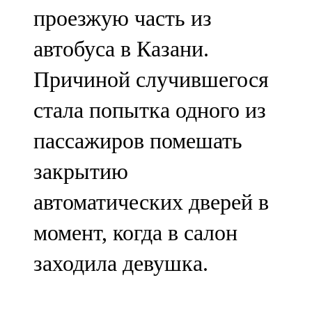
проезжую часть из
107,8 FM
автобуса в Казани.
Теләче
Причиной случившегося
106,1 FM
стала попытка одного из
Түбән Кама
пассажиров помешать
102,6 FM
закрытию
Чирмешән
автоматических дверей в
107,7 FM
момент, когда в салон
Чистай
заходила девушка.
103,0 FM
Чүпрәле