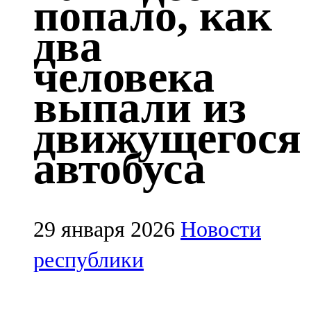
попало, как
Казан
два
91,5 FM
человека
Кайбыч
выпали из
106,1 FM
движущегося
Кама тамагы
автобуса
71,51 FM
Кукмара
107,9 FM
29 января 2026
Новости
Лениногорский
республики
102,1 FM