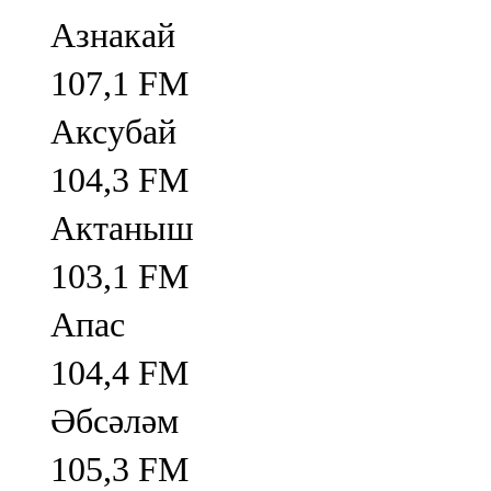
Азнакай
107,1 FM
Аксубай
104,3 FM
Актаныш
103,1 FM
Апас
104,4 FM
Әбсәләм
105,3 FM