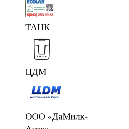
ТАНК
ЦДМ
ООО «ДаМилк-