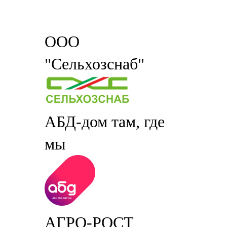
ООО
"Сельхозснаб"
АБД-дом там, где
мы
АГРО-РОСТ