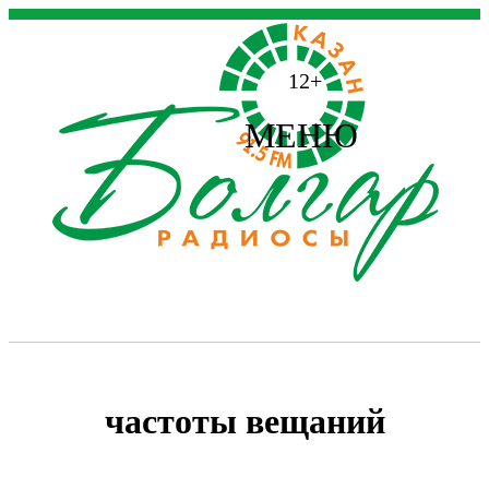
12+
МЕНЮ
частоты вещаний