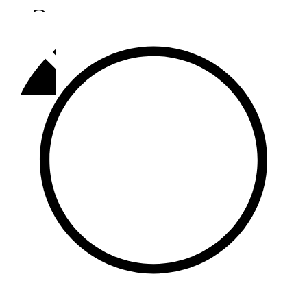
Әлмәт
92,9 FM
Базарлы матак
107,1 FM
Балык бистәсе
104,9 FM
Баулы
107,5 FM
Биләр
101,7 FM