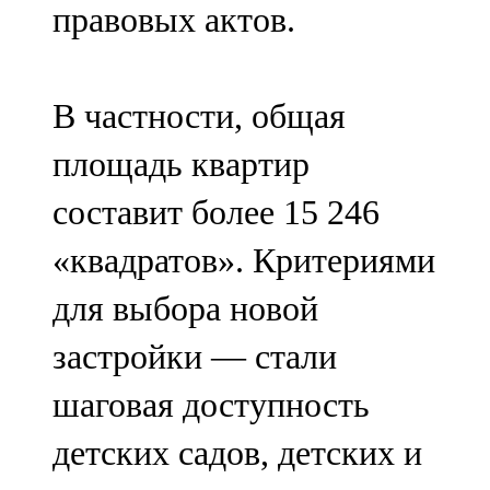
правовых актов.
91,0 FM
Шәмәрдән
В частности, общая
102,3 FM
площадь квартир
Яңа чишмә
составит более 15 246
107,0 FM
«квадратов». Критериями
Яр Чаллы
для выбора новой
105,5 FM
застройки — стали
шаговая доступность
детских садов, детских и