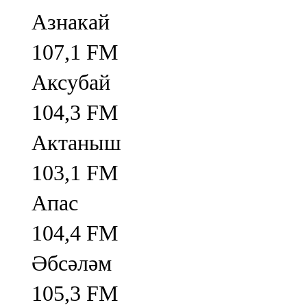
Азнакай
107,1 FM
Аксубай
104,3 FM
Актаныш
103,1 FM
Апас
104,4 FM
Әбсәләм
105,3 FM