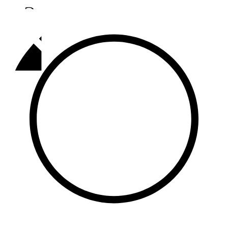
Әлмәт
92,9 FM
Базарлы матак
107,1 FM
Балык бистәсе
104,9 FM
Баулы
107,5 FM
Биләр
101,7 FM