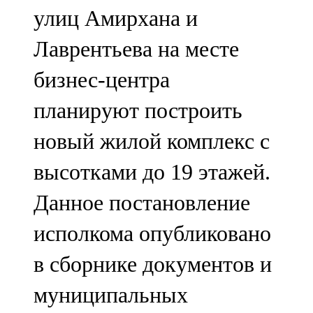
улиц Амирхана и
107,8 FM
Лаврентьева на месте
Теләче
бизнес-центра
106,1 FM
планируют построить
Түбән Кама
новый жилой комплекс с
102,6 FM
высотками до 19 этажей.
Чирмешән
Данное постановление
107,7 FM
исполкома опубликовано
Чистай
в сборнике документов и
103,0 FM
муниципальных
Чүпрәле