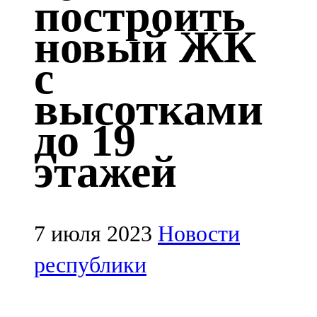
построить
Казан
новый ЖК
91,5 FM
с
Кайбыч
высотками
106,1 FM
до 19
Кама тамагы
этажей
71,51 FM
Кукмара
107,9 FM
7 июля 2023
Новости
Лениногорский
республики
102,1 FM