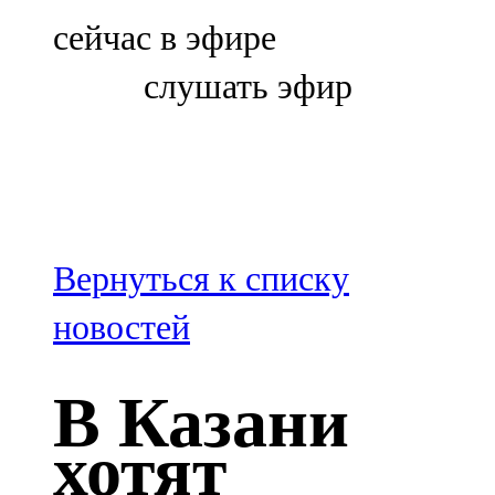
Болгар
сейчас в эфире
106,0 FM
слушать эфир
Бөгелмә
101,7 FM
Буа
100,3 FM
Вернуться к списку
Зәй
новостей
106,6 FM
В Казани
Кадыбаш
хотят
105,2 FM