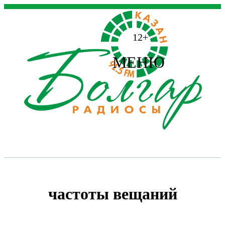
12+
МЕНЮ
частоты вещаний