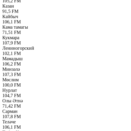
105,2 FM
Казан
91,5 FM
Кайбыч
106,1 FM
Кама тамагы
71,51 FM
Кукмара
107,9 FM
Лениногорский
102,1 FM
Мамадыш
106,2 FM
Минзәлә
107,3 FM
Мөслим
100,0 FM
Нурлат
104,7 FM
Олы Әтнә
71,42 FM
Сарман
107,8 FM
Теләче
106,1 FM