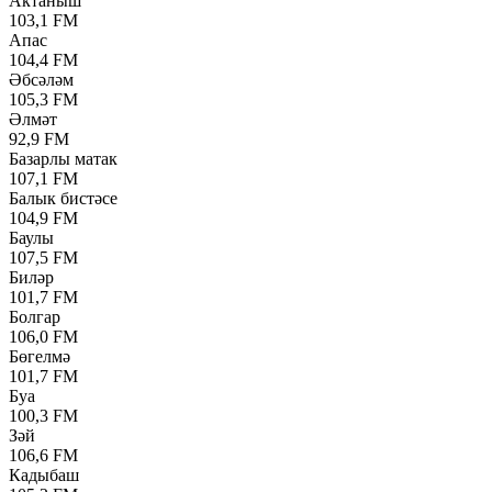
Актаныш
103,1 FM
Апас
104,4 FM
Әбсәләм
105,3 FM
Әлмәт
92,9 FM
Базарлы матак
107,1 FM
Балык бистәсе
104,9 FM
Баулы
107,5 FM
Биләр
101,7 FM
Болгар
106,0 FM
Бөгелмә
101,7 FM
Буа
100,3 FM
Зәй
106,6 FM
Кадыбаш