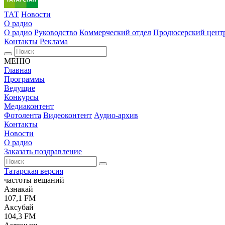
ТАТ
Новости
О радио
О радио
Руководство
Коммерческий отдел
Продюсерский цент
Контакты
Реклама
МЕНЮ
Главная
Программы
Ведущие
Конкурсы
Медиаконтент
Фотолента
Видеоконтент
Аудио-архив
Контакты
Новости
О радио
Заказать поздравление
Татарская версия
частоты вещаний
Азнакай
107,1 FM
Аксубай
104,3 FM