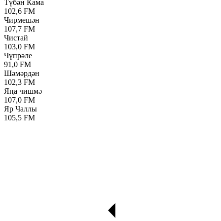
Түбән Кама
102,6 FM
Чирмешән
107,7 FM
Чистай
103,0 FM
Чүпрәле
91,0 FM
Шәмәрдән
102,3 FM
Яңа чишмә
107,0 FM
Яр Чаллы
105,5 FM