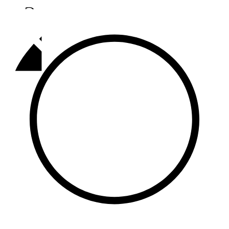
Әлмәт
92,9 FM
Базарлы матак
107,1 FM
Балык бистәсе
104,9 FM
Баулы
107,5 FM
Биләр
101,7 FM