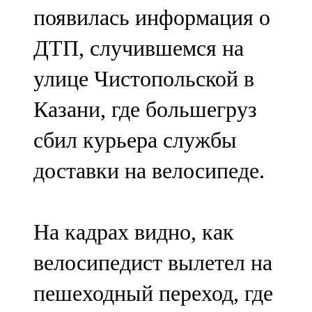
появилась информация о
91,0 FM
ДТП, случившемся на
Шәмәрдән
улице Чистопольской в
102,3 FM
Казани, где большегруз
Яңа чишмә
сбил курьера службы
107,0 FM
доставки на велосипеде.
Яр Чаллы
105,5 FM
На кадрах видно, как
велосипедист вылетел на
пешеходный переход, где