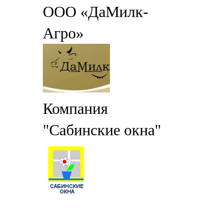
ООО «ДаМилк-
Агро»
Компания
"Сабинские окна"