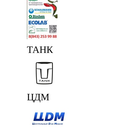
ТАНК
ЦДМ