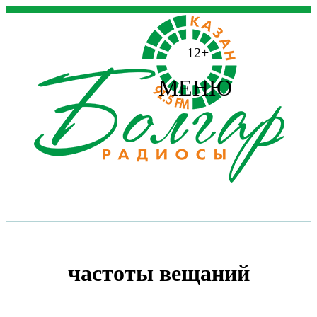
12+
МЕНЮ
частоты вещаний