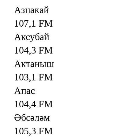
Азнакай
107,1 FM
Аксубай
104,3 FM
Актаныш
103,1 FM
Апас
104,4 FM
Әбсәләм
105,3 FM