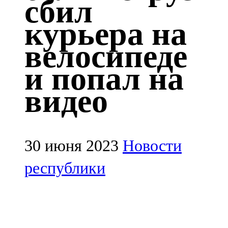
сбил
Казан
курьера на
91,5 FM
велосипеде
Кайбыч
и попал на
106,1 FM
видео
Кама тамагы
71,51 FM
Кукмара
30 июня 2023
Новости
107,9 FM
республики
Лениногорский
102,1 FM