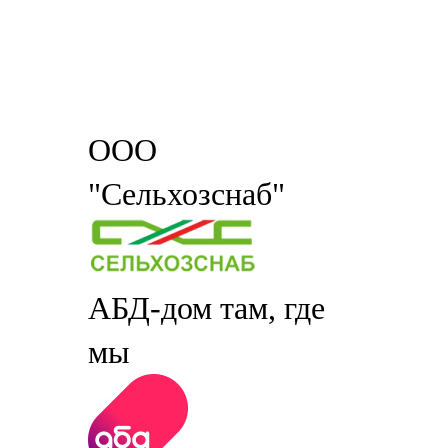
ООО
"Сельхозснаб"
АБД-дом там, где
мы