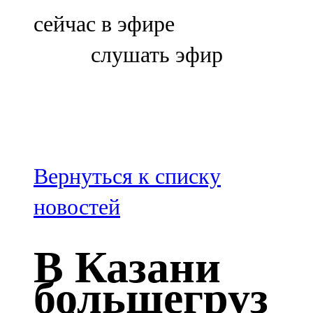
Болгар
сейчас в эфире
106,0 FM
слушать эфир
Бөгелмә
101,7 FM
Буа
100,3 FM
Вернуться к списку
Зәй
новостей
106,6 FM
В Казани
Кадыбаш
большегруз
105,2 FM