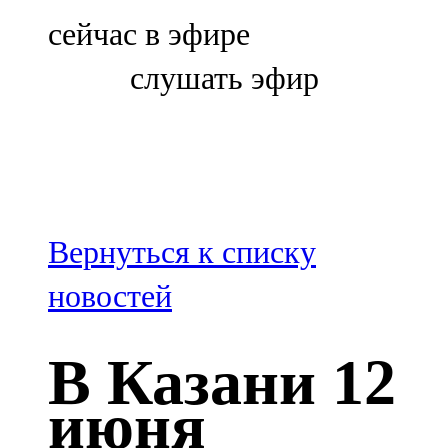
Болгар
сейчас в эфире
106,0 FM
слушать эфир
Бөгелмә
101,7 FM
Буа
100,3 FM
Вернуться к списку
Зәй
новостей
106,6 FM
В Казани 12
Кадыбаш
июня
105,2 FM