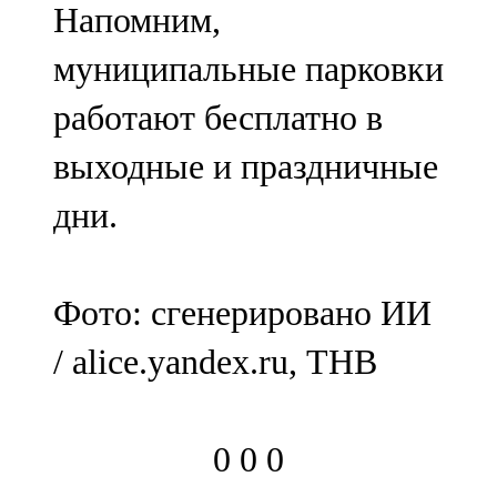
Напомним,
91,0 FM
муниципальные парковки
Шәмәрдән
работают бесплатно в
102,3 FM
выходные и праздничные
Яңа чишмә
дни.
107,0 FM
Яр Чаллы
Фото: сгенерировано ИИ
105,5 FM
/ alice.yandex.ru, ТНВ
0
0
0