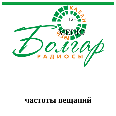
12+
МЕНЮ
частоты вещаний