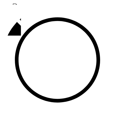
Әлмәт
92,9 FM
Базарлы матак
107,1 FM
Балык бистәсе
104,9 FM
Баулы
107,5 FM
Биләр
101,7 FM