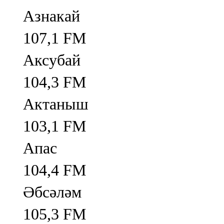
Азнакай
107,1 FM
Аксубай
104,3 FM
Актаныш
103,1 FM
Апас
104,4 FM
Әбсәләм
105,3 FM