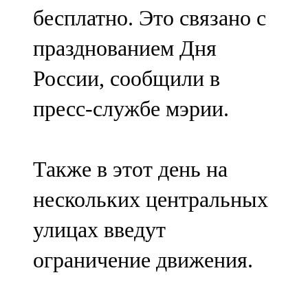
бесплатно. Это связано с
107,8 FM
празднованием Дня
Теләче
России, сообщили в
106,1 FM
пресс-службе мэрии.
Түбән Кама
102,6 FM
Также в этот день на
Чирмешән
нескольких центральных
107,7 FM
улицах введут
Чистай
ограничение движения.
103,0 FM
Чүпрәле