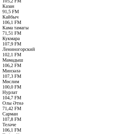
105,2 FM
Казан
91,5 FM
Кайбыч
106,1 FM
Кама тамагы
71,51 FM
Кукмара
107,9 FM
Лениногорский
102,1 FM
Мамадыш
106,2 FM
Минзәлә
107,3 FM
Мөслим
100,0 FM
Нурлат
104,7 FM
Олы Әтнә
71,42 FM
Сарман
107,8 FM
Теләче
106,1 FM