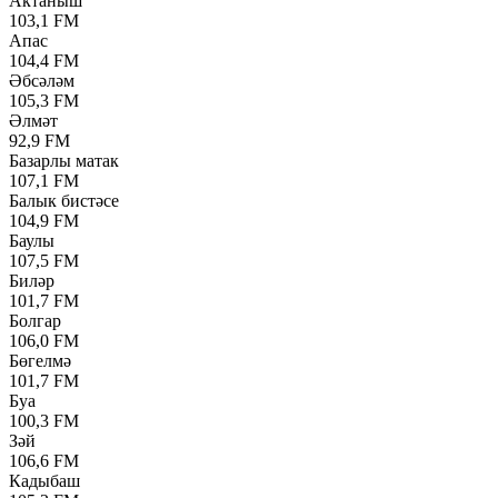
Актаныш
103,1 FM
Апас
104,4 FM
Әбсәләм
105,3 FM
Әлмәт
92,9 FM
Базарлы матак
107,1 FM
Балык бистәсе
104,9 FM
Баулы
107,5 FM
Биләр
101,7 FM
Болгар
106,0 FM
Бөгелмә
101,7 FM
Буа
100,3 FM
Зәй
106,6 FM
Кадыбаш