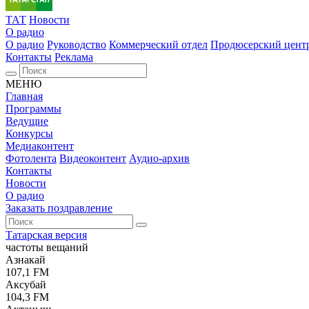
ТАТ
Новости
О радио
О радио
Руководство
Коммерческий отдел
Продюсерский цент
Контакты
Реклама
МЕНЮ
Главная
Программы
Ведущие
Конкурсы
Медиаконтент
Фотолента
Видеоконтент
Аудио-архив
Контакты
Новости
О радио
Заказать поздравление
Татарская версия
частоты вещаний
Азнакай
107,1 FM
Аксубай
104,3 FM