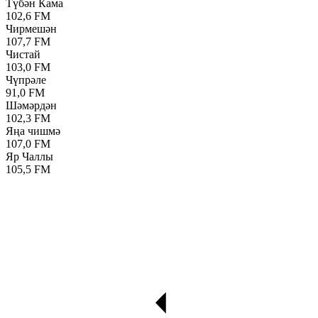
Түбән Кама
102,6 FM
Чирмешән
107,7 FM
Чистай
103,0 FM
Чүпрәле
91,0 FM
Шәмәрдән
102,3 FM
Яңа чишмә
107,0 FM
Яр Чаллы
105,5 FM