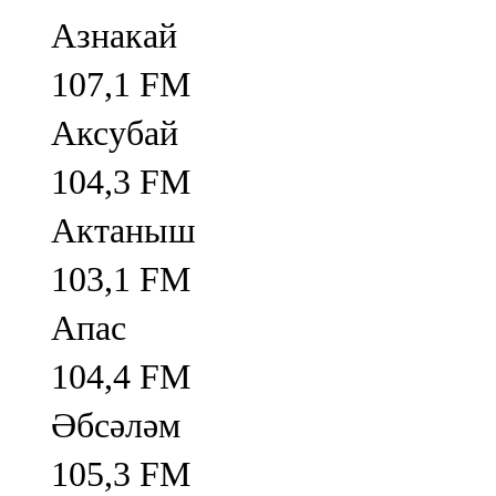
Азнакай
107,1 FM
Аксубай
104,3 FM
Актаныш
103,1 FM
Апас
104,4 FM
Әбсәләм
105,3 FM