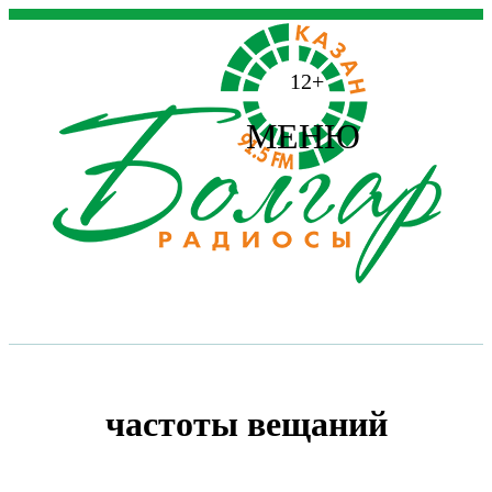
12+
МЕНЮ
частоты вещаний