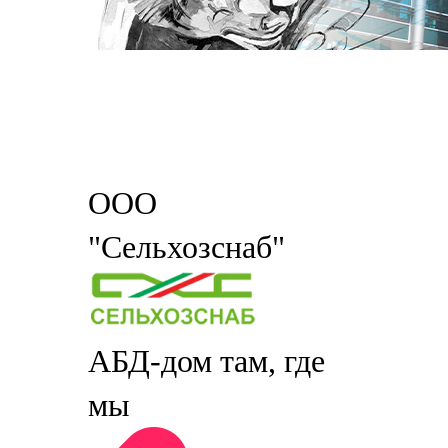
ООО
"Сельхозснаб"
АБД-дом там, где
мы