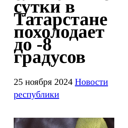
сутки в
Казан
Татарстане
91,5 FM
похолодает
Кайбыч
до -8
106,1 FM
градусов
Кама тамагы
71,51 FM
Кукмара
25 ноября 2024
Новости
107,9 FM
республики
Лениногорский
102,1 FM