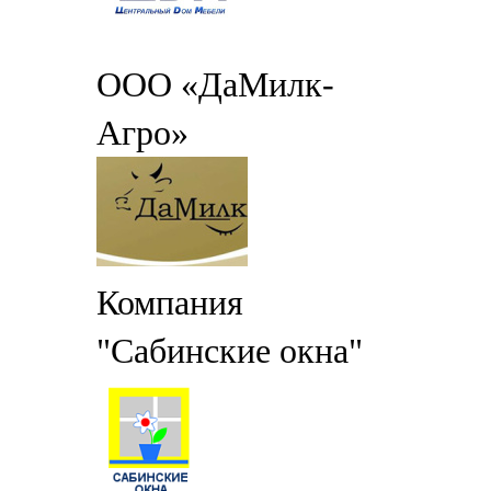
ООО «ДаМилк-
Агро»
Компания
"Сабинские окна"