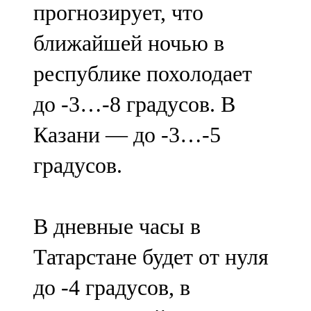
прогнозирует, что
91,0 FM
ближайшей ночью в
Шәмәрдән
республике похолодает
102,3 FM
до -3…-8 градусов. В
Яңа чишмә
Казани — до -3…-5
107,0 FM
градусов.
Яр Чаллы
105,5 FM
В дневные часы в
Татарстане будет от нуля
до -4 градусов, в