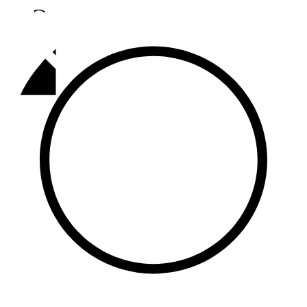
Әлмәт
92,9 FM
Базарлы матак
107,1 FM
Балык бистәсе
104,9 FM
Баулы
107,5 FM
Биләр
101,7 FM