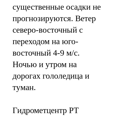
существенные осадки не
107,8 FM
прогнозируются. Ветер
Теләче
северо-восточный с
106,1 FM
переходом на юго-
Түбән Кама
восточный 4-9 м/с.
102,6 FM
Ночью и утром на
Чирмешән
дорогах гололедица и
107,7 FM
туман.
Чистай
103,0 FM
Гидрометцентр РТ
Чүпрәле