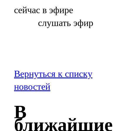
Болгар
сейчас в эфире
106,0 FM
слушать эфир
Бөгелмә
101,7 FM
Буа
100,3 FM
Вернуться к списку
Зәй
новостей
106,6 FM
В
Кадыбаш
ближайшие
105,2 FM