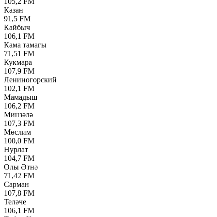
105,2 FM
Казан
91,5 FM
Кайбыч
106,1 FM
Кама тамагы
71,51 FM
Кукмара
107,9 FM
Лениногорский
102,1 FM
Мамадыш
106,2 FM
Минзәлә
107,3 FM
Мөслим
100,0 FM
Нурлат
104,7 FM
Олы Әтнә
71,42 FM
Сарман
107,8 FM
Теләче
106,1 FM