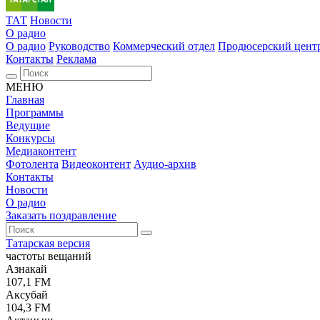
ТАТ
Новости
О радио
О радио
Руководство
Коммерческий отдел
Продюсерский цент
Контакты
Реклама
МЕНЮ
Главная
Программы
Ведущие
Конкурсы
Медиаконтент
Фотолента
Видеоконтент
Аудио-архив
Контакты
Новости
О радио
Заказать поздравление
Татарская версия
частоты вещаний
Азнакай
107,1 FM
Аксубай
104,3 FM