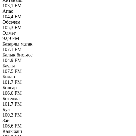
Актаныш
103,1 FM
Апас
104,4 FM
Әбсәләм
105,3 FM
Әлмәт
92,9 FM
Базарлы матак
107,1 FM
Балык бистәсе
104,9 FM
Баулы
107,5 FM
Биләр
101,7 FM
Болгар
106,0 FM
Бөгелмә
101,7 FM
Буа
100,3 FM
Зәй
106,6 FM
Кадыбаш