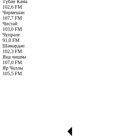
Түбән Кама
102,6 FM
Чирмешән
107,7 FM
Чистай
103,0 FM
Чүпрәле
91,0 FM
Шәмәрдән
102,3 FM
Яңа чишмә
107,0 FM
Яр Чаллы
105,5 FM