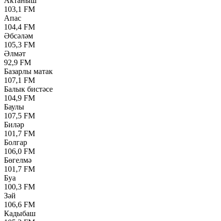
Актаныш
103,1 FM
Апас
104,4 FM
Әбсәләм
105,3 FM
Әлмәт
92,9 FM
Базарлы матак
107,1 FM
Балык бистәсе
104,9 FM
Баулы
107,5 FM
Биләр
101,7 FM
Болгар
106,0 FM
Бөгелмә
101,7 FM
Буа
100,3 FM
Зәй
106,6 FM
Кадыбаш