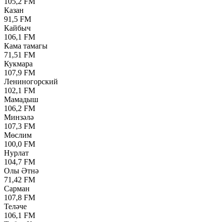
105,2 FM
Казан
91,5 FM
Кайбыч
106,1 FM
Кама тамагы
71,51 FM
Кукмара
107,9 FM
Лениногорский
102,1 FM
Мамадыш
106,2 FM
Минзәлә
107,3 FM
Мөслим
100,0 FM
Нурлат
104,7 FM
Олы Әтнә
71,42 FM
Сарман
107,8 FM
Теләче
106,1 FM