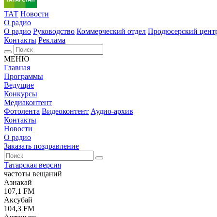
ТАТ
Новости
О радио
О радио
Руководство
Коммерческий отдел
Продюсерский цент
Контакты
Реклама
МЕНЮ
Главная
Программы
Ведущие
Конкурсы
Медиаконтент
Фотолента
Видеоконтент
Аудио-архив
Контакты
Новости
О радио
Заказать поздравление
Татарская версия
частоты вещаний
Азнакай
107,1 FM
Аксубай
104,3 FM