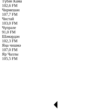
Түбән Кама
102,6 FM
Чирмешән
107,7 FM
Чистай
103,0 FM
Чүпрәле
91,0 FM
Шәмәрдән
102,3 FM
Яңа чишмә
107,0 FM
Яр Чаллы
105,5 FM