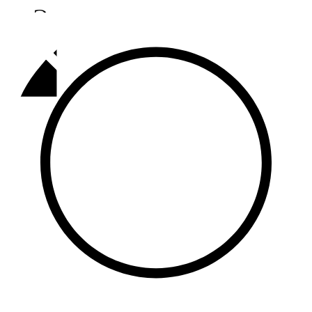
Әлмәт
92,9 FM
Базарлы матак
107,1 FM
Балык бистәсе
104,9 FM
Баулы
107,5 FM
Биләр
101,7 FM