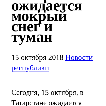
ожидается
Казан
мокрый
91,5 FM
снег и
Кайбыч
туман
106,1 FM
Кама тамагы
71,51 FM
15 октября 2018
Новости
Кукмара
республики
107,9 FM
Лениногорский
Сегодня, 15 октября, в
102,1 FM
Татарстане ожидается