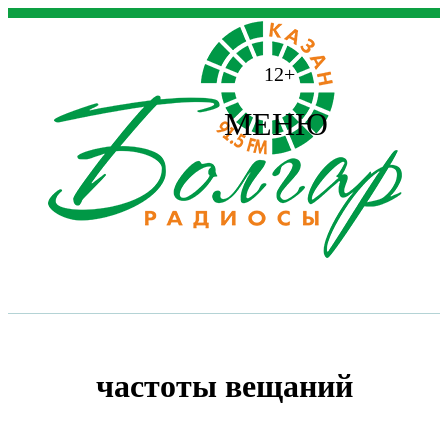
12+
МЕНЮ
частоты вещаний