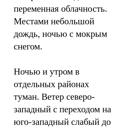
Мамадыш
переменная облачность.
106,2 FM
Местами небольшой
Минзәлә
дождь, ночью с мокрым
107,3 FM
снегом.
Мөслим
100,0 FM
Ночью и утром в
Нурлат
отдельных районах
104,7 FM
туман. Ветер северо-
Олы Әтнә
западный с переходом на
71,42 FM
юго-западный слабый до
Сарман