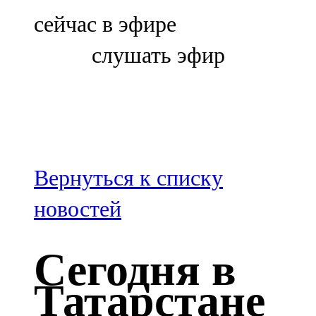
Болгар
сейчас в эфире
106,0 FM
слушать эфир
Бөгелмә
101,7 FM
Буа
100,3 FM
Вернуться к списку
Зәй
новостей
106,6 FM
Сегодня в
Кадыбаш
Татарстане
105,2 FM