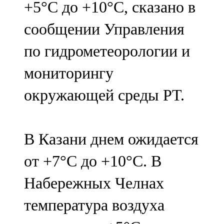
+5°С до +10°С, сказано в
91,0 FM
сообщении Управления
Шәмәрдән
по гидрометеорологии и
102,3 FM
мониторингу
Яңа чишмә
окружающей среды РТ.
107,0 FM
Яр Чаллы
В Казани днем ожидается
105,5 FM
от +7°С до +10°С. В
Набережных Челнах
температура воздуха