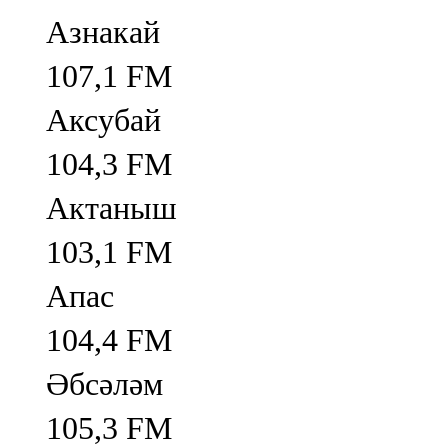
Азнакай
107,1 FM
Аксубай
104,3 FM
Актаныш
103,1 FM
Апас
104,4 FM
Әбсәләм
105,3 FM