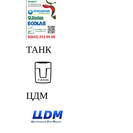
ТАНК
ЦДМ