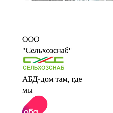
ООО
"Сельхозснаб"
АБД-дом там, где
мы