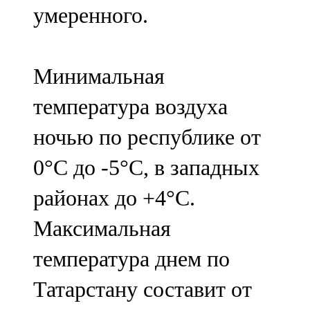
умеренного.
107,8 FM
Теләче
Минимальная
106,1 FM
температура воздуха
Түбән Кама
ночью по республике от
102,6 FM
0°С до -5°C, в западных
Чирмешән
районах до +4°C.
107,7 FM
Максимальная
Чистай
температура днем по
103,0 FM
Татарстану составит от
Чүпрәле