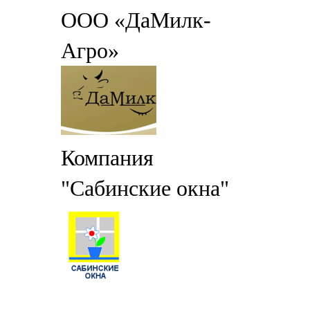
ООО «ДаМилк-
Агро»
Компания
"Сабинские окна"