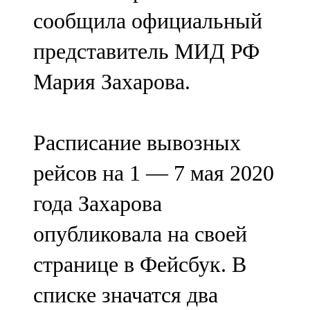
Мамадыш
сообщила официальный
106,2 FM
представитель МИД РФ
Минзәлә
Мария Захарова.
107,3 FM
Мөслим
Расписание вывозных
100,0 FM
рейсов на 1 — 7 мая 2020
Нурлат
года Захарова
104,7 FM
опубликовала на своей
Олы Әтнә
странице в Фейсбук. В
71,42 FM
списке значатся два
Сарман