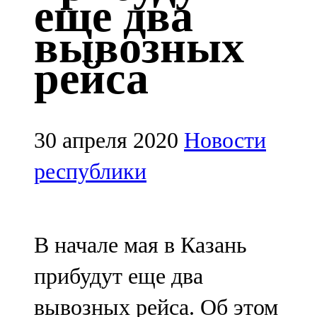
еще два
Казан
вывозных
91,5 FM
рейса
Кайбыч
106,1 FM
Кама тамагы
30 апреля 2020
Новости
71,51 FM
республики
Кукмара
107,9 FM
В начале мая в Казань
Лениногорский
прибудут еще два
102,1 FM
вывозных рейса. Об этом