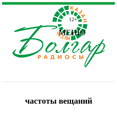
12+
МЕНЮ
частоты вещаний