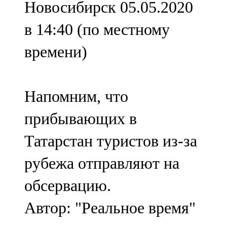
Новосибирск 05.05.2020
91,0 FM
в 14:40 (по местному
Шәмәрдән
времени)
102,3 FM
Яңа чишмә
Напомним, что
107,0 FM
прибывающих в
Яр Чаллы
Татарстан туристов из-за
105,5 FM
рубежа отправляют на
обсервацию.
Автор: "Реальное время"