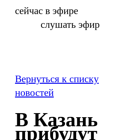
Болгар
сейчас в эфире
106,0 FM
слушать эфир
Бөгелмә
101,7 FM
Буа
100,3 FM
Вернуться к списку
Зәй
новостей
106,6 FM
В Казань
Кадыбаш
прибудут
105,2 FM