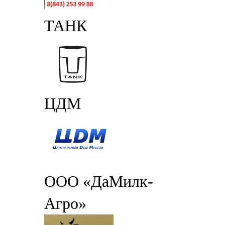
ТАНК
ЦДМ
ООО «ДаМилк-
Агро»