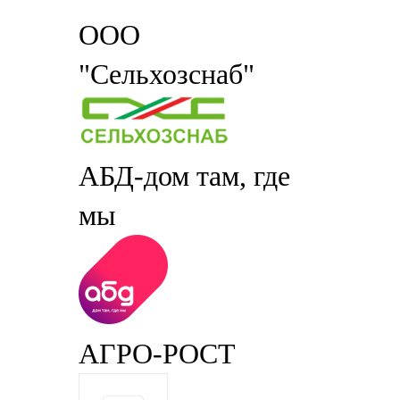
ООО
"Сельхозснаб"
АБД-дом там, где
мы
АГРО-РОСТ