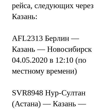
рейса, следующих через
107,8 FM
Казань:
Теләче
106,1 FM
AFL2313 Берлин —
Түбән Кама
Казань — Новосибирск
102,6 FM
04.05.2020 в 12:10 (по
Чирмешән
местному времени)
107,7 FM
Чистай
SVR8948 Нур-Cултан
103,0 FM
(Астана) — Казань —
Чүпрәле