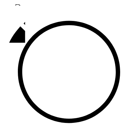
Әлмәт
92,9 FM
Базарлы матак
107,1 FM
Балык бистәсе
104,9 FM
Баулы
107,5 FM
Биләр
101,7 FM