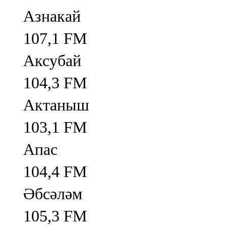
Азнакай
107,1 FM
Аксубай
104,3 FM
Актаныш
103,1 FM
Апас
104,4 FM
Әбсәләм
105,3 FM