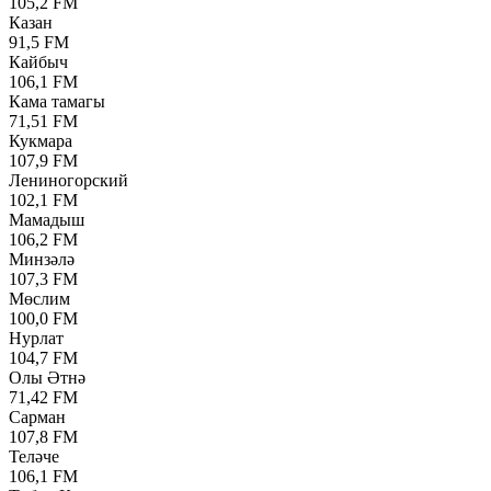
105,2 FM
Казан
91,5 FM
Кайбыч
106,1 FM
Кама тамагы
71,51 FM
Кукмара
107,9 FM
Лениногорский
102,1 FM
Мамадыш
106,2 FM
Минзәлә
107,3 FM
Мөслим
100,0 FM
Нурлат
104,7 FM
Олы Әтнә
71,42 FM
Сарман
107,8 FM
Теләче
106,1 FM