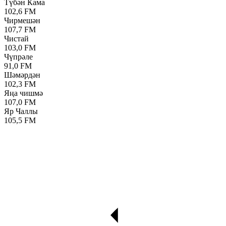
Түбән Кама
102,6 FM
Чирмешән
107,7 FM
Чистай
103,0 FM
Чүпрәле
91,0 FM
Шәмәрдән
102,3 FM
Яңа чишмә
107,0 FM
Яр Чаллы
105,5 FM