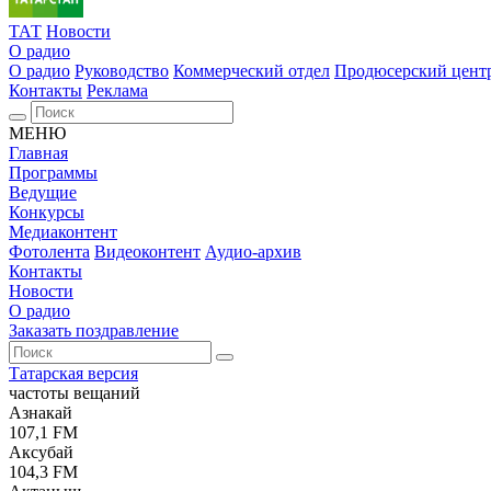
ТАТ
Новости
О радио
О радио
Руководство
Коммерческий отдел
Продюсерский цент
Контакты
Реклама
МЕНЮ
Главная
Программы
Ведущие
Конкурсы
Медиаконтент
Фотолента
Видеоконтент
Аудио-архив
Контакты
Новости
О радио
Заказать поздравление
Татарская версия
частоты вещаний
Азнакай
107,1 FM
Аксубай
104,3 FM