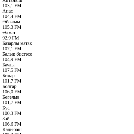
Актаныш
103,1 FM
Апас
104,4 FM
Әбсәләм
105,3 FM
Әлмәт
92,9 FM
Базарлы матак
107,1 FM
Балык бистәсе
104,9 FM
Баулы
107,5 FM
Биләр
101,7 FM
Болгар
106,0 FM
Бөгелмә
101,7 FM
Буа
100,3 FM
Зәй
106,6 FM
Кадыбаш