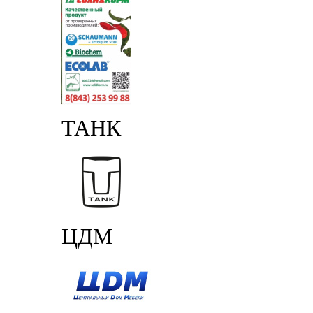
ТАНК
ЦДМ