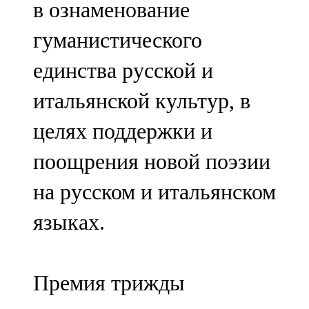
в ознаменование
91,0 FM
гуманистического
Шәмәрдән
единства русской и
102,3 FM
итальянской культур, в
Яңа чишмә
целях поддержки и
107,0 FM
поощрения новой поэзии
Яр Чаллы
на русском и итальянском
105,5 FM
языках.
Премия трижды