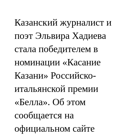
Мамадыш
106,2 FM
Казанский журналист и
Минзәлә
поэт Эльвира Хадиева
107,3 FM
стала победителем в
Мөслим
номинации «Касание
100,0 FM
Казани» Российско-
Нурлат
итальянской премии
104,7 FM
«Белла». Об этом
Олы Әтнә
сообщается на
71,42 FM
официальном сайте
Сарман