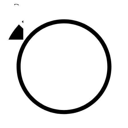
Әлмәт
92,9 FM
Базарлы матак
107,1 FM
Балык бистәсе
104,9 FM
Баулы
107,5 FM
Биләр
101,7 FM