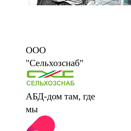
ООО
"Сельхозснаб"
АБД-дом там, где
мы