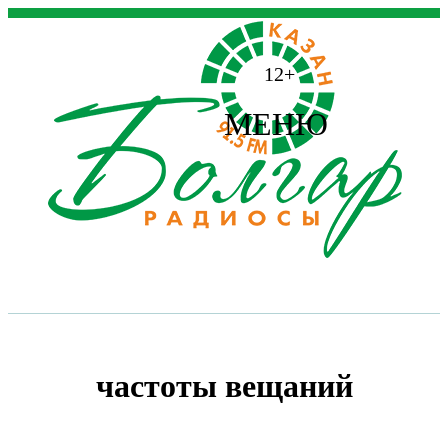
12+
МЕНЮ
частоты вещаний