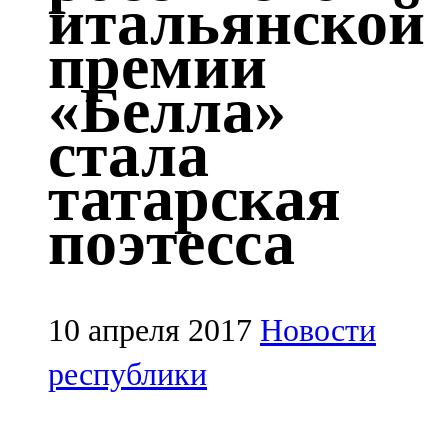
итальянской
Казан
премии
91,5 FM
«Белла»
Кайбыч
стала
106,1 FM
татарская
Кама тамагы
поэтесса
71,51 FM
Кукмара
107,9 FM
10 апреля 2017
Новости
Лениногорский
республики
102,1 FM