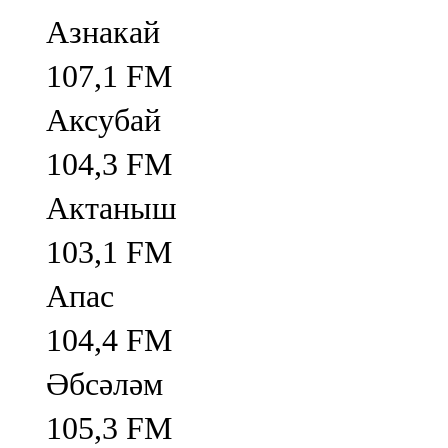
Азнакай
107,1 FM
Аксубай
104,3 FM
Актаныш
103,1 FM
Апас
104,4 FM
Әбсәләм
105,3 FM