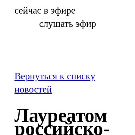
Болгар
сейчас в эфире
106,0 FM
слушать эфир
Бөгелмә
101,7 FM
Буа
100,3 FM
Вернуться к списку
Зәй
новостей
106,6 FM
Лауреатом
Кадыбаш
российско-
105,2 FM