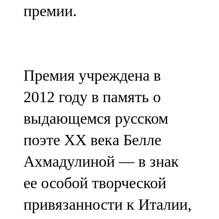
премии.
107,8 FM
Теләче
106,1 FM
Премия учреждена в
Түбән Кама
2012 году в память о
102,6 FM
выдающемся русском
Чирмешән
поэте ХХ века Белле
107,7 FM
Ахмадулиной — в знак
Чистай
ее особой творческой
103,0 FM
привязанности к Италии,
Чүпрәле