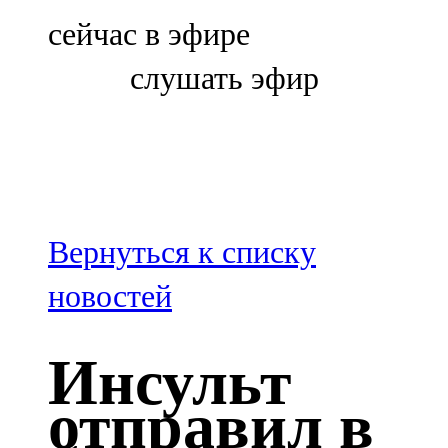
Болгар
сейчас в эфире
106,0 FM
слушать эфир
Бөгелмә
101,7 FM
Буа
100,3 FM
Вернуться к списку
Зәй
новостей
106,6 FM
Инсульт
Кадыбаш
отправил в
105,2 FM