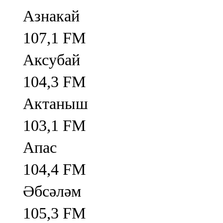
Азнакай
107,1 FM
Аксубай
104,3 FM
Актаныш
103,1 FM
Апас
104,4 FM
Әбсәләм
105,3 FM