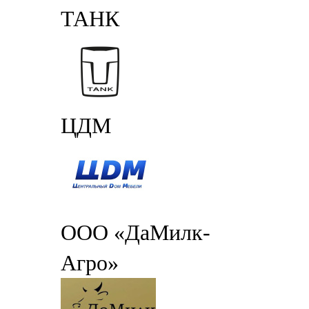
ТАНК
ЦДМ
ООО «ДаМилк-
Агро»