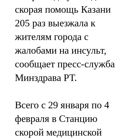
Мамадыш
скорая помощь Казани
106,2 FM
205 раз выезжала к
Минзәлә
жителям города с
107,3 FM
жалобами на инсульт,
Мөслим
сообщает пресс-служба
100,0 FM
Минздрава РТ.
Нурлат
104,7 FM
Всего с 29 января по 4
Олы Әтнә
февраля в Станцию
71,42 FM
скорой медицинской
Сарман