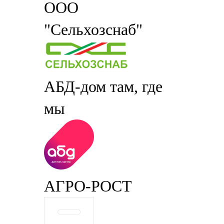
ООО
"Сельхозснаб"
АБД-дом там, где
мы
АГРО-РОСТ