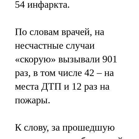
54 инфаркта.
91,0 FM
Шәмәрдән
По словам врачей, на
102,3 FM
несчастные случаи
Яңа чишмә
«скорую» вызывали 901
107,0 FM
раз, в том числе 42 – на
Яр Чаллы
места ДТП и 12 раз на
105,5 FM
пожары.
К слову, за прошедшую