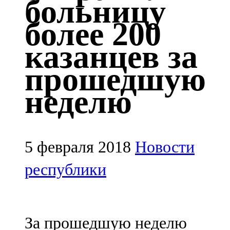
больницу
Казан
более 200
91,5 FM
казанцев за
Кайбыч
прошедшую
106,1 FM
неделю
Кама тамагы
71,51 FM
Кукмара
5 февраля 2018
Новости
107,9 FM
республики
Лениногорский
102,1 FM
За прошедшую неделю