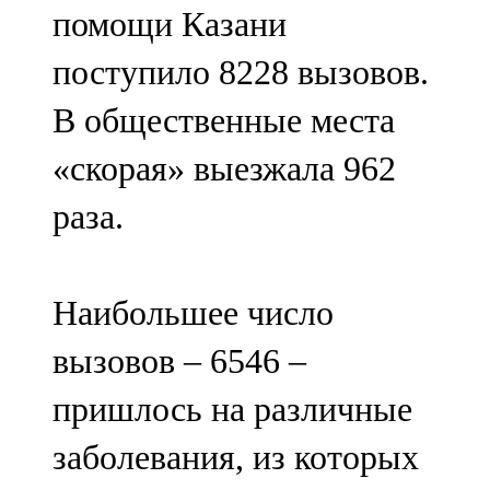
помощи Казани
107,8 FM
поступило 8228 вызовов.
Теләче
В общественные места
106,1 FM
«скорая» выезжала 962
Түбән Кама
раза.
102,6 FM
Чирмешән
Наибольшее число
107,7 FM
вызовов – 6546 –
Чистай
пришлось на различные
103,0 FM
заболевания, из которых
Чүпрәле