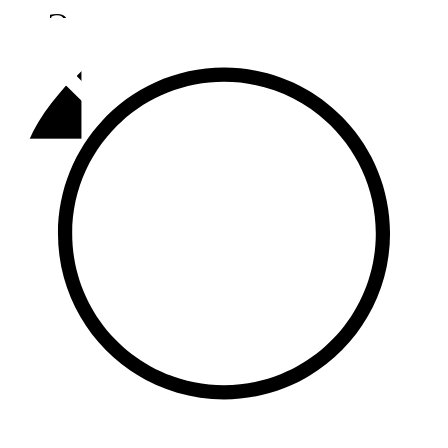
Әлмәт
92,9 FM
Базарлы матак
107,1 FM
Балык бистәсе
104,9 FM
Баулы
107,5 FM
Биләр
101,7 FM