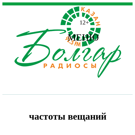
12+
МЕНЮ
частоты вещаний