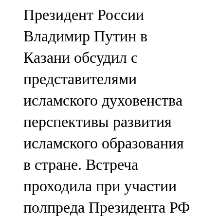
Мамадыш
Президент России
106,2 FM
Владимир Путин в
Минзәлә
Казани обсудил с
107,3 FM
представителями
Мөслим
исламского духовенства
100,0 FM
перспективы развития
Нурлат
исламского образования
104,7 FM
в стране. Встреча
Олы Әтнә
проходила при участии
71,42 FM
полпреда Президента РФ
Сарман