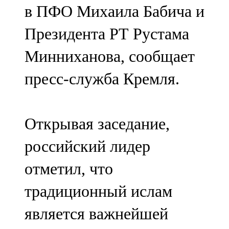
в ПФО Михаила Бабича и
107,8 FM
Президента РТ Рустама
Теләче
Минниханова, сообщает
106,1 FM
пресс-служба Кремля.
Түбән Кама
102,6 FM
Открывая заседание,
Чирмешән
российский лидер
107,7 FM
отметил, что
Чистай
традиционный ислам
103,0 FM
является важнейшей
Чүпрәле