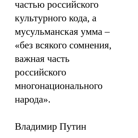
частью российского
91,0 FM
культурного кода, а
Шәмәрдән
мусульманская умма –
102,3 FM
«без всякого сомнения,
Яңа чишмә
важная часть
107,0 FM
российского
Яр Чаллы
многонационального
105,5 FM
народа».
Владимир Путин