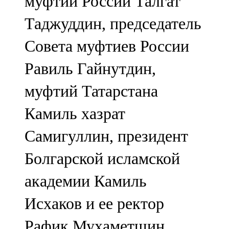
муфтий России Талгат
Таджуддин, председатель
Совета муфтиев России
Равиль Гайнутдин,
муфтий Татарстана
Камиль хазрат
Самигуллин, президент
Болгарской исламской
академии Камиль
Исхаков и ее ректор
Рафик Мухаметшин,