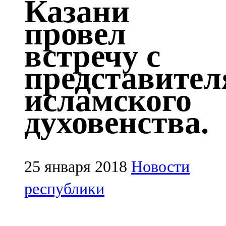
Казани
Казан
провел
91,5 FM
встречу с
Кайбыч
представите
106,1 FM
исламского
Кама тамагы
духовенства.
71,51 FM
Кукмара
107,9 FM
25 января 2018
Новости
Лениногорский
республики
102,1 FM