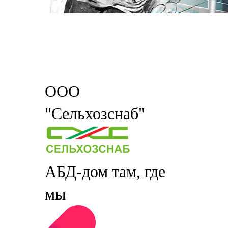
ООО
"Сельхозснаб"
АБД-дом там, где
мы