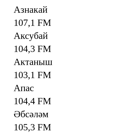
Азнакай
107,1 FM
Аксубай
104,3 FM
Актаныш
103,1 FM
Апас
104,4 FM
Әбсәләм
105,3 FM