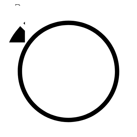
Әлмәт
92,9 FM
Базарлы матак
107,1 FM
Балык бистәсе
104,9 FM
Баулы
107,5 FM
Биләр
101,7 FM