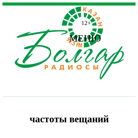
12+
МЕНЮ
частоты вещаний