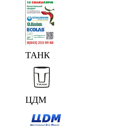
ТАНК
ЦДМ