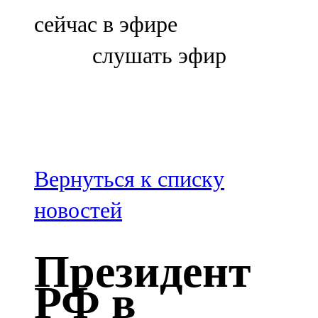
Болгар
сейчас в эфире
106,0 FM
слушать эфир
Бөгелмә
101,7 FM
Буа
100,3 FM
Вернуться к списку
Зәй
новостей
106,6 FM
Президент
Кадыбаш
РФ в
105,2 FM