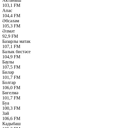
Актаныш
103,1 FM
Апас
104,4 FM
Әбсәләм
105,3 FM
Әлмәт
92,9 FM
Базарлы матак
107,1 FM
Балык бистәсе
104,9 FM
Баулы
107,5 FM
Биләр
101,7 FM
Болгар
106,0 FM
Бөгелмә
101,7 FM
Буа
100,3 FM
Зәй
106,6 FM
Кадыбаш