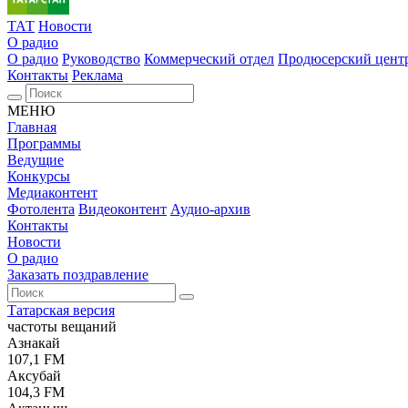
ТАТ
Новости
О радио
О радио
Руководство
Коммерческий отдел
Продюсерский цент
Контакты
Реклама
МЕНЮ
Главная
Программы
Ведущие
Конкурсы
Медиаконтент
Фотолента
Видеоконтент
Аудио-архив
Контакты
Новости
О радио
Заказать поздравление
Татарская версия
частоты вещаний
Азнакай
107,1 FM
Аксубай
104,3 FM