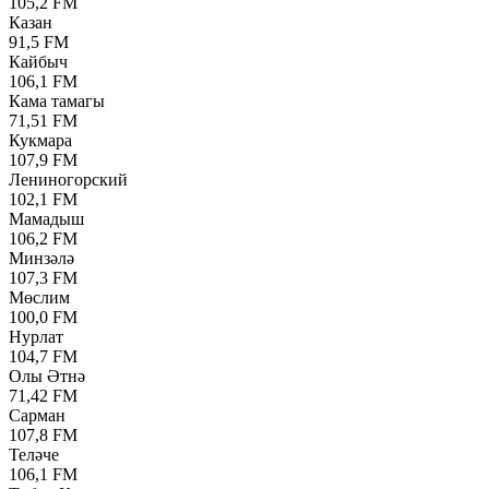
105,2 FM
Казан
91,5 FM
Кайбыч
106,1 FM
Кама тамагы
71,51 FM
Кукмара
107,9 FM
Лениногорский
102,1 FM
Мамадыш
106,2 FM
Минзәлә
107,3 FM
Мөслим
100,0 FM
Нурлат
104,7 FM
Олы Әтнә
71,42 FM
Сарман
107,8 FM
Теләче
106,1 FM