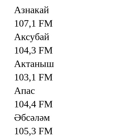
Азнакай
107,1 FM
Аксубай
104,3 FM
Актаныш
103,1 FM
Апас
104,4 FM
Әбсәләм
105,3 FM