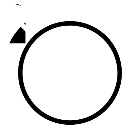
Әлмәт
92,9 FM
Базарлы матак
107,1 FM
Балык бистәсе
104,9 FM
Баулы
107,5 FM
Биләр
101,7 FM