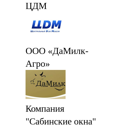
ЦДМ
ООО «ДаМилк-
Агро»
Компания
"Сабинские окна"