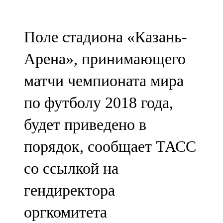
Мамадыш
106,2 FM
Поле стадиона «Казань-
Минзәлә
Арена», принимающего
107,3 FM
матчи чемпионата мира
Мөслим
по футболу 2018 года,
100,0 FM
будет приведено в
Нурлат
порядок, сообщает ТАСС
104,7 FM
со ссылкой на
Олы Әтнә
гендиректора
71,42 FM
оргкомитета
Сарман