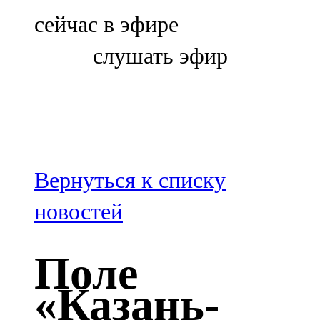
Болгар
сейчас в эфире
106,0 FM
слушать эфир
Бөгелмә
101,7 FM
Буа
100,3 FM
Вернуться к списку
Зәй
новостей
106,6 FM
Поле
Кадыбаш
«Казань-
105,2 FM