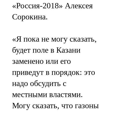
«Россия-2018» Алексея
107,8 FM
Сорокина.
Теләче
106,1 FM
«Я пока не могу сказать,
Түбән Кама
будет поле в Казани
102,6 FM
заменено или его
Чирмешән
приведут в порядок: это
107,7 FM
надо обсудить с
Чистай
местными властями.
103,0 FM
Могу сказать, что газоны
Чүпрәле