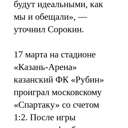
будут идеальными, как
91,0 FM
мы и обещали», —
Шәмәрдән
уточнил Сорокин.
102,3 FM
Яңа чишмә
17 марта на стадионе
107,0 FM
«Казань-Арена»
Яр Чаллы
казанский ФК «Рубин»
105,5 FM
проиграл московскому
«Спартаку» со счетом
1:2. После игры