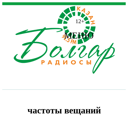
12+
МЕНЮ
частоты вещаний