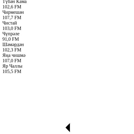
Түбән Кама
102,6 FM
Чирмешән
107,7 FM
Чистай
103,0 FM
Чүпрәле
91,0 FM
Шәмәрдән
102,3 FM
Яңа чишмә
107,0 FM
Яр Чаллы
105,5 FM