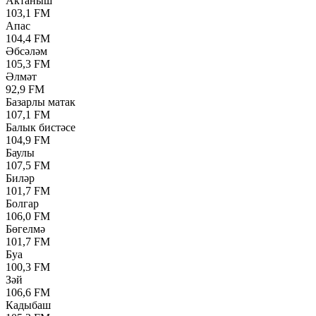
Актаныш
103,1 FM
Апас
104,4 FM
Әбсәләм
105,3 FM
Әлмәт
92,9 FM
Базарлы матак
107,1 FM
Балык бистәсе
104,9 FM
Баулы
107,5 FM
Биләр
101,7 FM
Болгар
106,0 FM
Бөгелмә
101,7 FM
Буа
100,3 FM
Зәй
106,6 FM
Кадыбаш