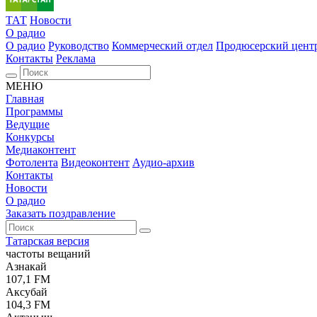
ТАТ
Новости
О радио
О радио
Руководство
Коммерческий отдел
Продюсерский цент
Контакты
Реклама
МЕНЮ
Главная
Программы
Ведущие
Конкурсы
Медиаконтент
Фотолента
Видеоконтент
Аудио-архив
Контакты
Новости
О радио
Заказать поздравление
Татарская версия
частоты вещаний
Азнакай
107,1 FM
Аксубай
104,3 FM