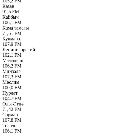
105,2 FM
Казан
91,5 FM
Кайбыч
106,1 FM
Кама тамагы
71,51 FM
Кукмара
107,9 FM
Лениногорский
102,1 FM
Мамадыш
106,2 FM
Минзәлә
107,3 FM
Мөслим
100,0 FM
Нурлат
104,7 FM
Олы Әтнә
71,42 FM
Сарман
107,8 FM
Теләче
106,1 FM