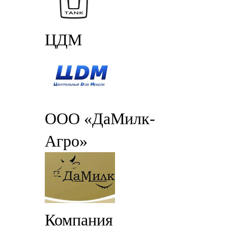
ЦДМ
ООО «ДаМилк-
Агро»
Компания