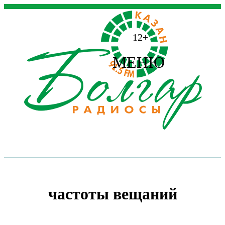
12+
МЕНЮ
частоты вещаний