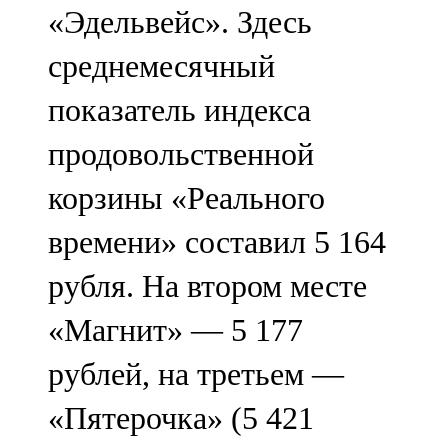
«Эдельвейс». Здесь
107,8 FM
среднемесячный
Теләче
показатель индекса
106,1 FM
продовольственной
Түбән Кама
корзины «Реального
102,6 FM
времени» составил 5 164
Чирмешән
рубля. На втором месте
107,7 FM
«Магнит» — 5 177
Чистай
рублей, на третьем —
103,0 FM
«Пятерочка» (5 421
Чүпрәле