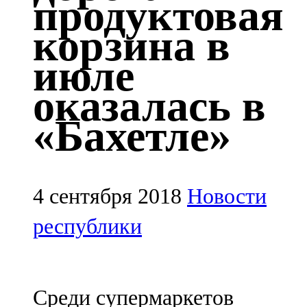
продуктовая
Казан
корзина в
91,5 FM
июле
Кайбыч
оказалась в
106,1 FM
«Бахетле»
Кама тамагы
71,51 FM
Кукмара
4 сентября 2018
Новости
107,9 FM
республики
Лениногорский
102,1 FM
Среди супермаркетов