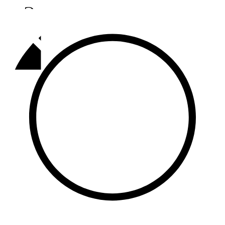
Әлмәт
92,9 FM
Базарлы матак
107,1 FM
Балык бистәсе
104,9 FM
Баулы
107,5 FM
Биләр
101,7 FM