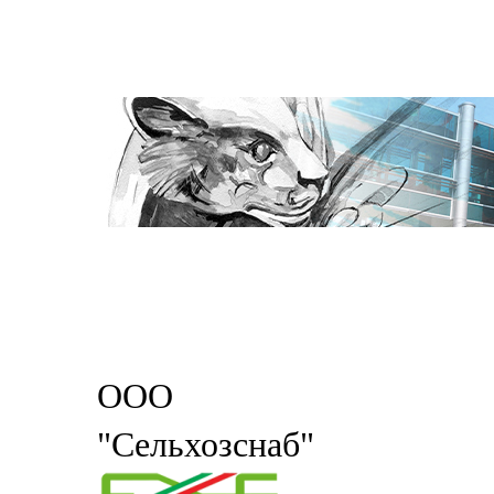
ООО
"Сельхозснаб"