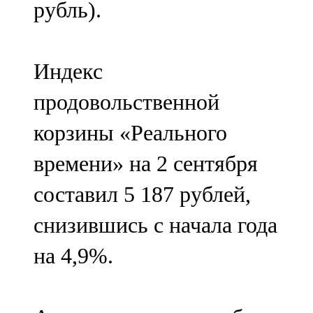
рубль).
91,0 FM
Шәмәрдән
Индекс
102,3 FM
продовольственной
Яңа чишмә
корзины «Реального
107,0 FM
времени» на 2 сентября
Яр Чаллы
составил 5 187 рублей,
105,5 FM
снизившись с начала года
на 4,9%.