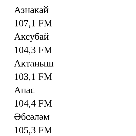
Азнакай
107,1 FM
Аксубай
104,3 FM
Актаныш
103,1 FM
Апас
104,4 FM
Әбсәләм
105,3 FM