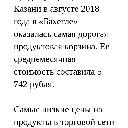
Мамадыш
Казани в августе 2018
106,2 FM
года в «Бахетле»
Минзәлә
оказалась самая дорогая
107,3 FM
продуктовая корзина. Ее
Мөслим
среднемесячная
100,0 FM
стоимость составила 5
Нурлат
742 рубля.
104,7 FM
Олы Әтнә
Самые низкие цены на
71,42 FM
продукты в торговой сети
Сарман