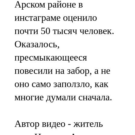
Арском районе в
91,0 FM
инстаграме оценило
Шәмәрдән
почти 50 тысяч человек.
102,3 FM
Оказалось,
Яңа чишмә
пресмыкающееся
107,0 FM
повесили на забор, а не
Яр Чаллы
оно само заползло, как
105,5 FM
многие думали сначала.
Автор видео - житель