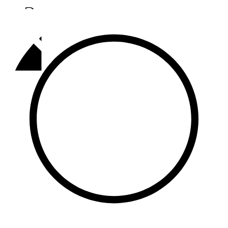
Әлмәт
92,9 FM
Базарлы матак
107,1 FM
Балык бистәсе
104,9 FM
Баулы
107,5 FM
Биләр
101,7 FM