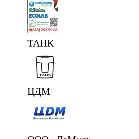
ТАНК
ЦДМ