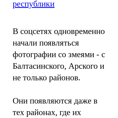
Мамадыш
республики
106,2 FM
Минзәлә
В соцсетях одновременно
107,3 FM
начали появляться
Мөслим
фотографии со змеями - с
100,0 FM
Балтасинского, Арского и
Нурлат
не только районов.
104,7 FM
Олы Әтнә
Они появляются даже в
71,42 FM
тех районах, где их
Сарман