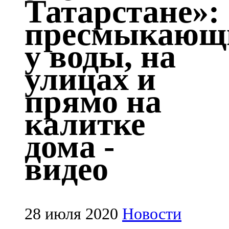
Татарстане»:
Казан
пресмыкающ
91,5 FM
у воды, на
Кайбыч
улицах и
106,1 FM
прямо на
Кама тамагы
калитке
71,51 FM
дома -
Кукмара
видео
107,9 FM
Лениногорский
102,1 FM
28 июля 2020
Новости