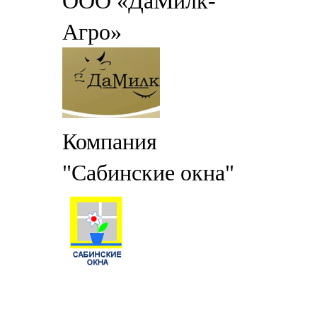
ООО «ДаМилк-
Агро»
Компания
"Сабинские окна"