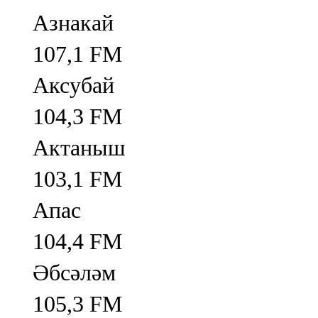
Азнакай
107,1 FM
Аксубай
104,3 FM
Актаныш
103,1 FM
Апас
104,4 FM
Әбсәләм
105,3 FM