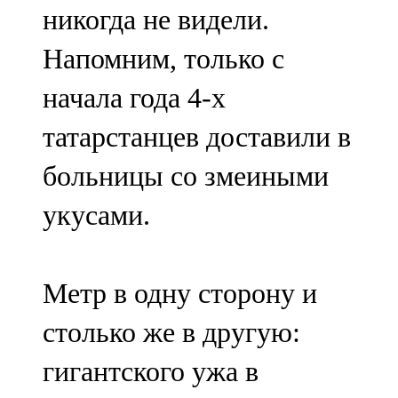
никогда не видели.
107,8 FM
Напомним, только с
Теләче
начала года 4-х
106,1 FM
татарстанцев доставили в
Түбән Кама
больницы со змеиными
102,6 FM
укусами.
Чирмешән
107,7 FM
Метр в одну сторону и
Чистай
столько же в другую:
103,0 FM
гигантского ужа в
Чүпрәле