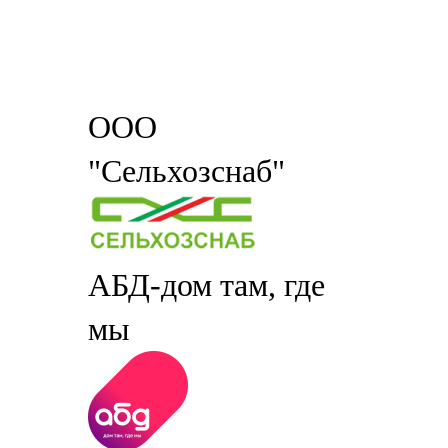
ООО
"Сельхозснаб"
АБД-дом там, где
мы