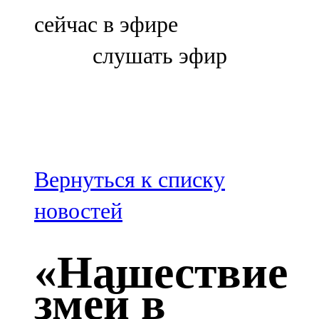
Болгар
сейчас в эфире
106,0 FM
слушать эфир
Бөгелмә
101,7 FM
Буа
100,3 FM
Вернуться к списку
Зәй
новостей
106,6 FM
«Нашествие
Кадыбаш
змей в
105,2 FM