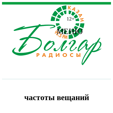
12+
МЕНЮ
частоты вещаний