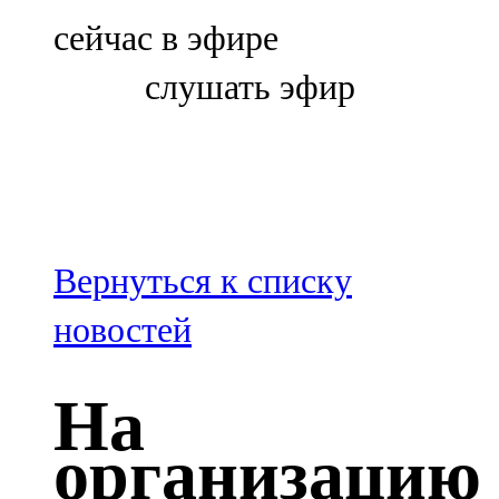
Болгар
сейчас в эфире
106,0 FM
слушать эфир
Бөгелмә
101,7 FM
Буа
100,3 FM
Вернуться к списку
Зәй
новостей
106,6 FM
На
Кадыбаш
организацию
105,2 FM