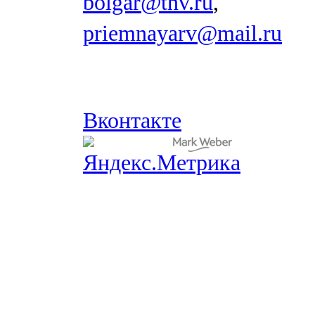
bolgar@tnv.ru
,
priemnayarv@mail.ru
Вконтакте