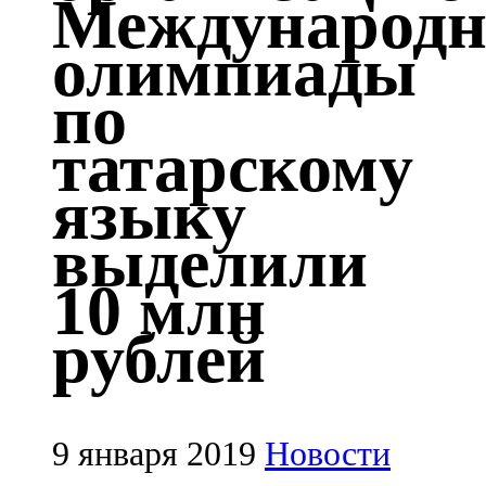
Международн
Казан
олимпиады
91,5 FM
по
Кайбыч
татарскому
106,1 FM
языку
Кама тамагы
выделили
71,51 FM
10 млн
Кукмара
рублей
107,9 FM
Лениногорский
102,1 FM
9 января 2019
Новости