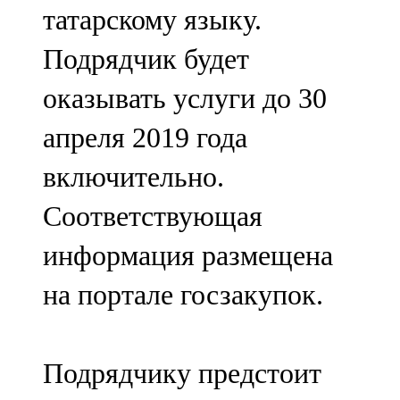
татарскому языку.
107,8 FM
Подрядчик будет
Теләче
оказывать услуги до 30
106,1 FM
апреля 2019 года
Түбән Кама
включительно.
102,6 FM
Соответствующая
Чирмешән
информация размещена
107,7 FM
на портале госзакупок.
Чистай
103,0 FM
Подрядчику предстоит
Чүпрәле