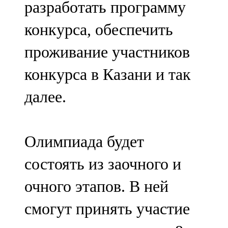
разработать программу
91,0 FM
конкурса, обеспечить
Шәмәрдән
проживание участников
102,3 FM
конкурса в Казани и так
Яңа чишмә
далее.
107,0 FM
Яр Чаллы
Олимпиада будет
105,5 FM
состоять из заочного и
очного этапов. В ней
смогут принять участие