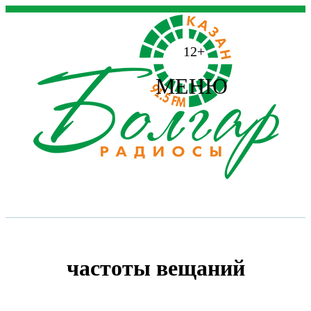
12+
МЕНЮ
частоты вещаний