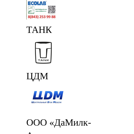
ТАНК
ЦДМ
ООО «ДаМилк-