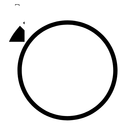
Әлмәт
92,9 FM
Базарлы матак
107,1 FM
Балык бистәсе
104,9 FM
Баулы
107,5 FM
Биләр
101,7 FM