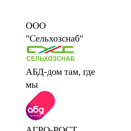
ООО
"Сельхозснаб"
АБД-дом там, где
мы
АГРО-РОСТ