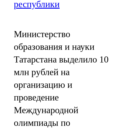
Мамадыш
республики
106,2 FM
Минзәлә
Министерство
107,3 FM
образования и науки
Мөслим
Татарстана выделило 10
100,0 FM
млн рублей на
Нурлат
организацию и
104,7 FM
проведение
Олы Әтнә
Международной
71,42 FM
олимпиады по
Сарман