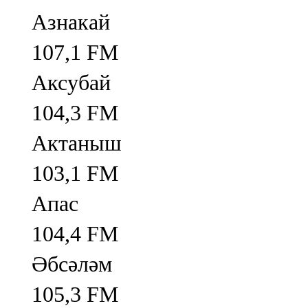
Азнакай
107,1 FM
Аксубай
104,3 FM
Актаныш
103,1 FM
Апас
104,4 FM
Әбсәләм
105,3 FM