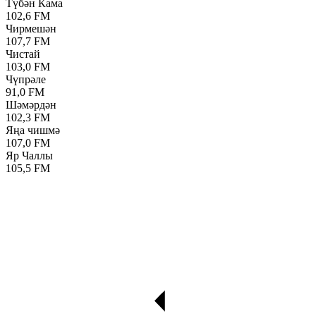
Түбән Кама
102,6 FM
Чирмешән
107,7 FM
Чистай
103,0 FM
Чүпрәле
91,0 FM
Шәмәрдән
102,3 FM
Яңа чишмә
107,0 FM
Яр Чаллы
105,5 FM