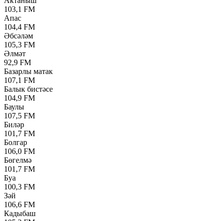
Актаныш
103,1 FM
Апас
104,4 FM
Әбсәләм
105,3 FM
Әлмәт
92,9 FM
Базарлы матак
107,1 FM
Балык бистәсе
104,9 FM
Баулы
107,5 FM
Биләр
101,7 FM
Болгар
106,0 FM
Бөгелмә
101,7 FM
Буа
100,3 FM
Зәй
106,6 FM
Кадыбаш