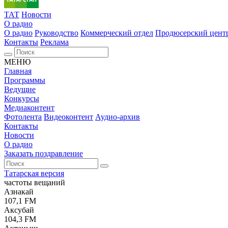
ТАТ
Новости
О радио
О радио
Руководство
Коммерческий отдел
Продюсерский цент
Контакты
Реклама
МЕНЮ
Главная
Программы
Ведущие
Конкурсы
Медиаконтент
Фотолента
Видеоконтент
Аудио-архив
Контакты
Новости
О радио
Заказать поздравление
Татарская версия
частоты вещаний
Азнакай
107,1 FM
Аксубай
104,3 FM