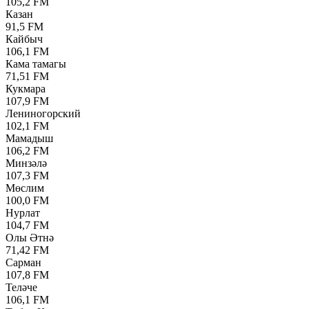
105,2 FM
Казан
91,5 FM
Кайбыч
106,1 FM
Кама тамагы
71,51 FM
Кукмара
107,9 FM
Лениногорский
102,1 FM
Мамадыш
106,2 FM
Минзәлә
107,3 FM
Мөслим
100,0 FM
Нурлат
104,7 FM
Олы Әтнә
71,42 FM
Сарман
107,8 FM
Теләче
106,1 FM