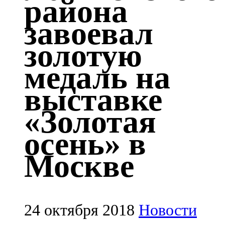
района
Казан
завоевал
91,5 FM
золотую
Кайбыч
медаль на
106,1 FM
выставке
Кама тамагы
«Золотая
71,51 FM
осень» в
Кукмара
Москве
107,9 FM
Лениногорский
102,1 FM
24 октября 2018
Новости