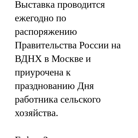
Выставка проводится
91,0 FM
ежегодно по
Шәмәрдән
распоряжению
102,3 FM
Правительства России на
Яңа чишмә
ВДНХ в Москве и
107,0 FM
приурочена к
Яр Чаллы
празднованию Дня
105,5 FM
работника сельского
хозяйства.