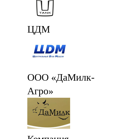
ЦДМ
ООО «ДаМилк-
Агро»