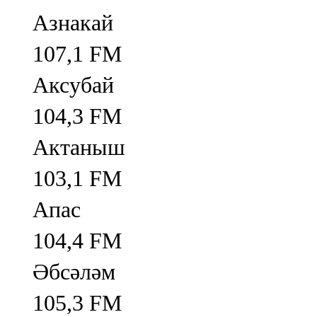
Азнакай
107,1 FM
Аксубай
104,3 FM
Актаныш
103,1 FM
Апас
104,4 FM
Әбсәләм
105,3 FM