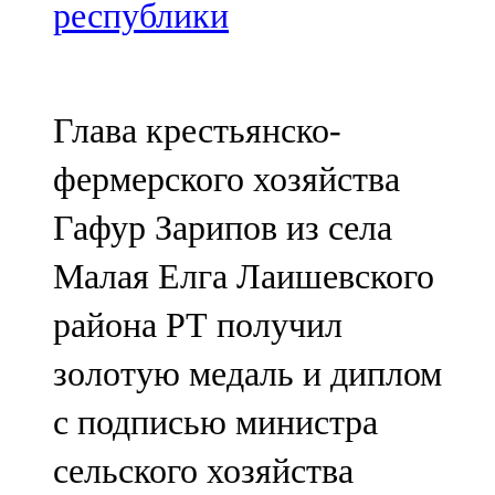
Мамадыш
республики
106,2 FM
Минзәлә
Глава крестьянско-
107,3 FM
фермерского хозяйства
Мөслим
Гафур Зарипов из села
100,0 FM
Малая Елга Лаишевского
Нурлат
района РТ получил
104,7 FM
золотую медаль и диплом
Олы Әтнә
с подписью министра
71,42 FM
сельского хозяйства
Сарман