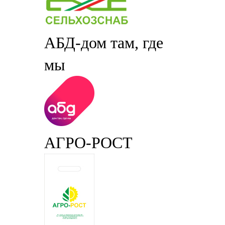
АБД-дом там, где
мы
АГРО-РОСТ