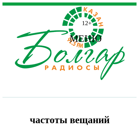
12+
МЕНЮ
частоты вещаний