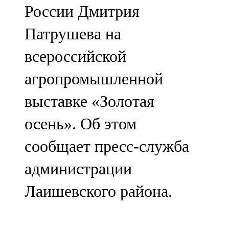
России Дмитрия
107,8 FM
Патрушева на
Теләче
всероссийской
106,1 FM
агропромышленной
Түбән Кама
выставке «Золотая
102,6 FM
осень». Об этом
Чирмешән
сообщает пресс-служба
107,7 FM
администрации
Чистай
Лаишевского района.
103,0 FM
Чүпрәле