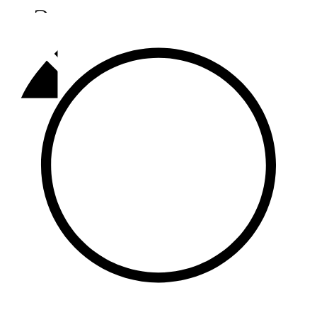
Әлмәт
92,9 FM
Базарлы матак
107,1 FM
Балык бистәсе
104,9 FM
Баулы
107,5 FM
Биләр
101,7 FM