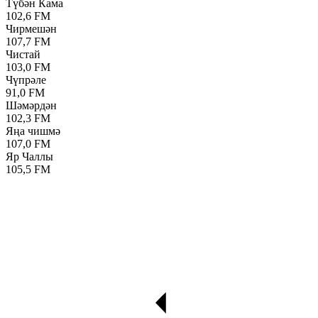
Түбән Кама
102,6 FM
Чирмешән
107,7 FM
Чистай
103,0 FM
Чүпрәле
91,0 FM
Шәмәрдән
102,3 FM
Яңа чишмә
107,0 FM
Яр Чаллы
105,5 FM