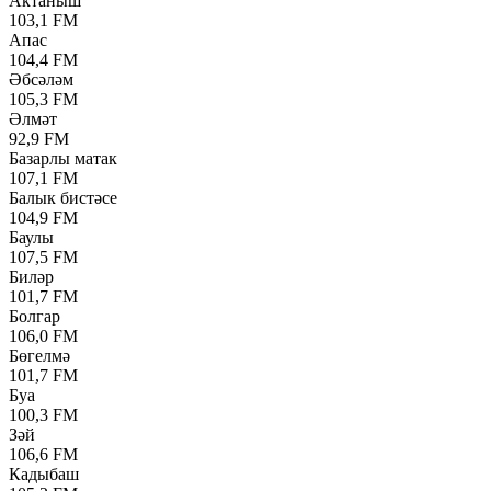
Актаныш
103,1 FM
Апас
104,4 FM
Әбсәләм
105,3 FM
Әлмәт
92,9 FM
Базарлы матак
107,1 FM
Балык бистәсе
104,9 FM
Баулы
107,5 FM
Биләр
101,7 FM
Болгар
106,0 FM
Бөгелмә
101,7 FM
Буа
100,3 FM
Зәй
106,6 FM
Кадыбаш