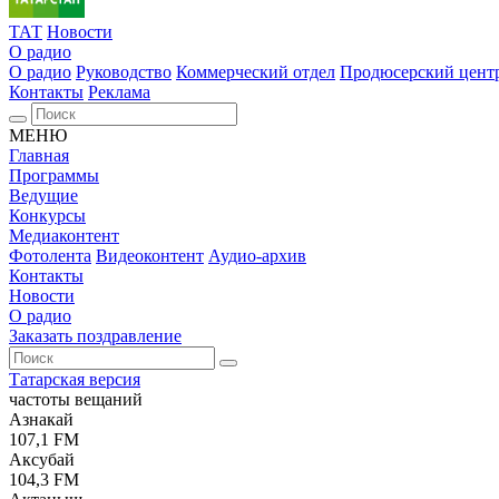
ТАТ
Новости
О радио
О радио
Руководство
Коммерческий отдел
Продюсерский цент
Контакты
Реклама
МЕНЮ
Главная
Программы
Ведущие
Конкурсы
Медиаконтент
Фотолента
Видеоконтент
Аудио-архив
Контакты
Новости
О радио
Заказать поздравление
Татарская версия
частоты вещаний
Азнакай
107,1 FM
Аксубай
104,3 FM