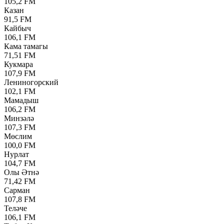
105,2 FM
Казан
91,5 FM
Кайбыч
106,1 FM
Кама тамагы
71,51 FM
Кукмара
107,9 FM
Лениногорский
102,1 FM
Мамадыш
106,2 FM
Минзәлә
107,3 FM
Мөслим
100,0 FM
Нурлат
104,7 FM
Олы Әтнә
71,42 FM
Сарман
107,8 FM
Теләче
106,1 FM