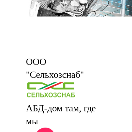
ООО
"Сельхозснаб"
АБД-дом там, где
мы