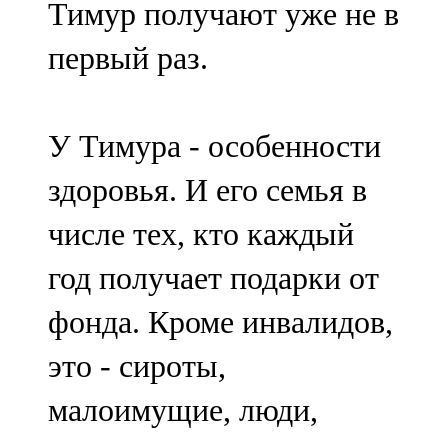
Тимур получают уже не в
91,0 FM
первый раз.
Шәмәрдән
102,3 FM
У Тимура - особенности
Яңа чишмә
здоровья. И его семья в
107,0 FM
числе тех, кто каждый
Яр Чаллы
год получает подарки от
105,5 FM
фонда. Кроме инвалидов,
это - сироты,
малоимущие, люди,