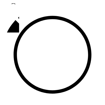
Әлмәт
92,9 FM
Базарлы матак
107,1 FM
Балык бистәсе
104,9 FM
Баулы
107,5 FM
Биләр
101,7 FM