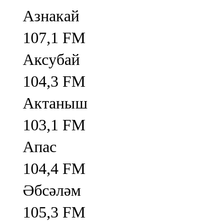
Азнакай
107,1 FM
Аксубай
104,3 FM
Актаныш
103,1 FM
Апас
104,4 FM
Әбсәләм
105,3 FM