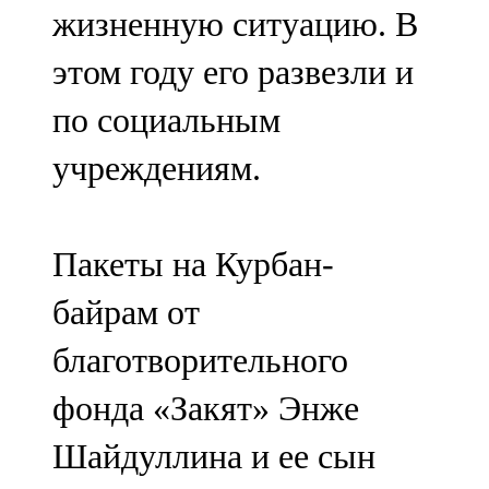
жизненную ситуацию. В
107,8 FM
этом году его развезли и
Теләче
по социальным
106,1 FM
учреждениям.
Түбән Кама
102,6 FM
Пакеты на Курбан-
Чирмешән
байрам от
107,7 FM
благотворительного
Чистай
фонда «Закят» Энже
103,0 FM
Шайдуллина и ее сын
Чүпрәле