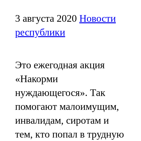
Мамадыш
106,2 FM
3 августа 2020
Новости
Минзәлә
республики
107,3 FM
Мөслим
Это ежегодная акция
100,0 FM
«Накорми
Нурлат
нуждающегося». Так
104,7 FM
помогают малоимущим,
Олы Әтнә
инвалидам, сиротам и
71,42 FM
тем, кто попал в трудную
Сарман