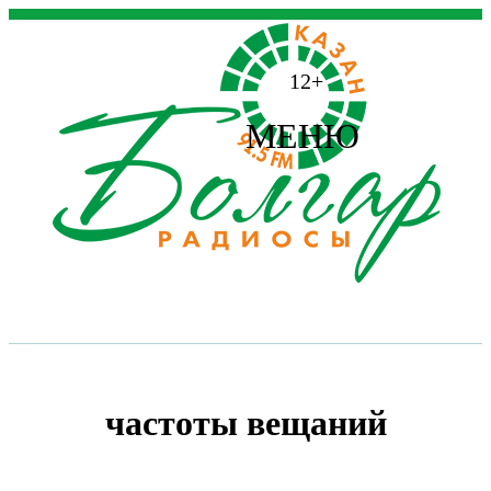
12+
МЕНЮ
частоты вещаний