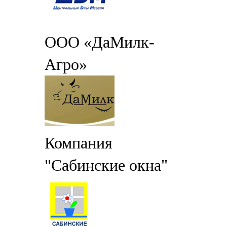
ООО «ДаМилк-
Агро»
Компания
"Сабинские окна"