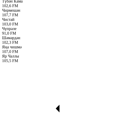
Түбән Кама
102,6 FM
Чирмешән
107,7 FM
Чистай
103,0 FM
Чүпрәле
91,0 FM
Шәмәрдән
102,3 FM
Яңа чишмә
107,0 FM
Яр Чаллы
105,5 FM