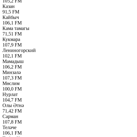
105,2 FM
Казан
91,5 FM
Кайбыч
106,1 FM
Кама тамагы
71,51 FM
Кукмара
107,9 FM
Лениногорский
102,1 FM
Мамадыш
106,2 FM
Минзәлә
107,3 FM
Мөслим
100,0 FM
Нурлат
104,7 FM
Олы Әтнә
71,42 FM
Сарман
107,8 FM
Теләче
106,1 FM