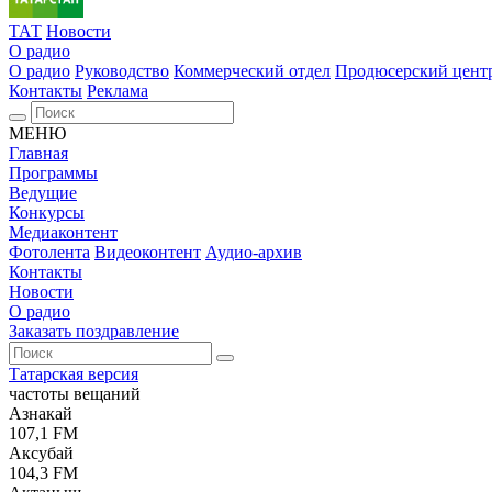
ТАТ
Новости
О радио
О радио
Руководство
Коммерческий отдел
Продюсерский цент
Контакты
Реклама
МЕНЮ
Главная
Программы
Ведущие
Конкурсы
Медиаконтент
Фотолента
Видеоконтент
Аудио-архив
Контакты
Новости
О радио
Заказать поздравление
Татарская версия
частоты вещаний
Азнакай
107,1 FM
Аксубай
104,3 FM