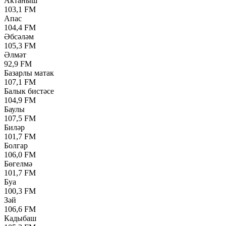
Актаныш
103,1 FM
Апас
104,4 FM
Әбсәләм
105,3 FM
Әлмәт
92,9 FM
Базарлы матак
107,1 FM
Балык бистәсе
104,9 FM
Баулы
107,5 FM
Биләр
101,7 FM
Болгар
106,0 FM
Бөгелмә
101,7 FM
Буа
100,3 FM
Зәй
106,6 FM
Кадыбаш