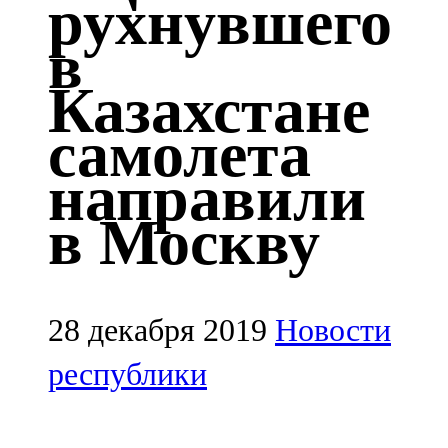
рухнувшего
Казан
в
91,5 FM
Казахстане
Кайбыч
самолета
106,1 FM
направили
Кама тамагы
в Москву
71,51 FM
Кукмара
107,9 FM
28 декабря 2019
Новости
Лениногорский
республики
102,1 FM