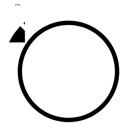
Әлмәт
92,9 FM
Базарлы матак
107,1 FM
Балык бистәсе
104,9 FM
Баулы
107,5 FM
Биләр
101,7 FM