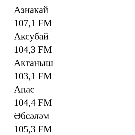
Азнакай
107,1 FM
Аксубай
104,3 FM
Актаныш
103,1 FM
Апас
104,4 FM
Әбсәләм
105,3 FM