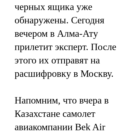
черных ящика уже
107,8 FM
обнаружены. Сегодня
Теләче
вечером в Алма-Ату
106,1 FM
прилетит эксперт. После
Түбән Кама
этого их отправят на
102,6 FM
расшифровку в Москву.
Чирмешән
107,7 FM
Напомним, что вчера в
Чистай
Казахстане самолет
103,0 FM
авиакомпании Bek Air
Чүпрәле