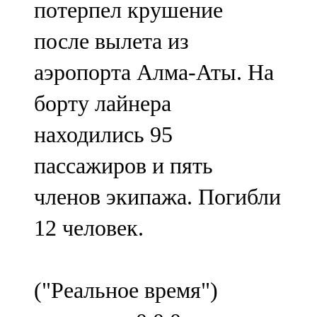
потерпел крушение
91,0 FM
после вылета из
Шәмәрдән
аэропорта Алма-Аты. На
102,3 FM
борту лайнера
Яңа чишмә
находились 95
107,0 FM
пассажиров и пять
Яр Чаллы
членов экипажа. Погибли
105,5 FM
12 человек.
("Реальное время")