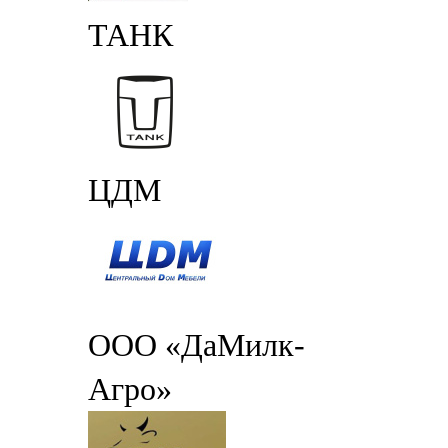
ТАНК
ЦДМ
ООО «ДаМилк-
Агро»