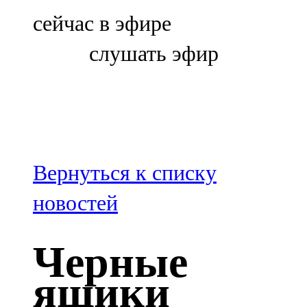
Болгар
сейчас в эфире
106,0 FM
слушать эфир
Бөгелмә
101,7 FM
Буа
100,3 FM
Вернуться к списку
Зәй
новостей
106,6 FM
Черные
Кадыбаш
ящики
105,2 FM