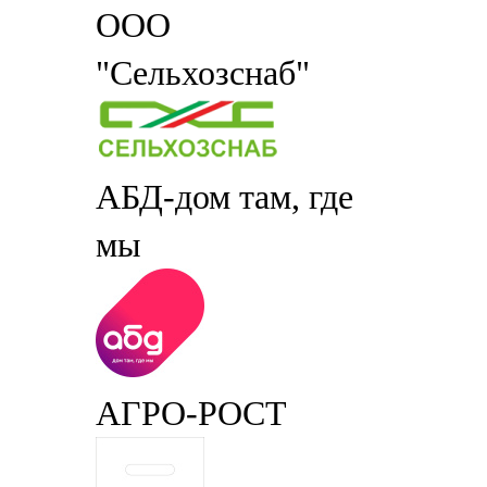
ООО
"Сельхозснаб"
АБД-дом там, где
мы
АГРО-РОСТ