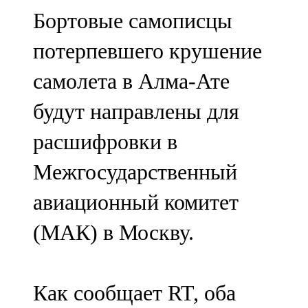
Мамадыш
Бортовые самописцы
106,2 FM
потерпевшего крушение
Минзәлә
самолета в Алма-Ате
107,3 FM
будут направлены для
Мөслим
расшифровки в
100,0 FM
Межгосударственный
Нурлат
авиационный комитет
104,7 FM
(МАК) в Москву.
Олы Әтнә
71,42 FM
Как сообщает RT, оба
Сарман