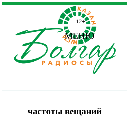
12+
МЕНЮ
частоты вещаний