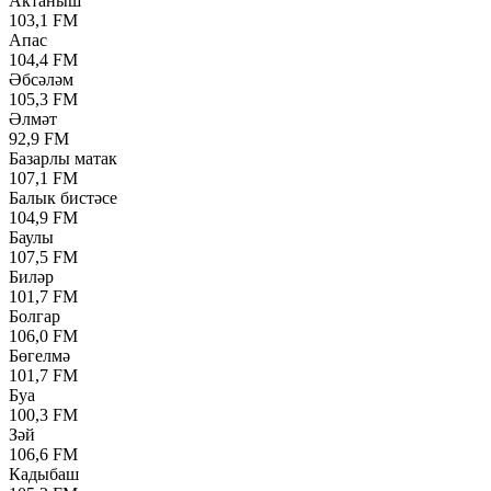
Актаныш
103,1 FM
Апас
104,4 FM
Әбсәләм
105,3 FM
Әлмәт
92,9 FM
Базарлы матак
107,1 FM
Балык бистәсе
104,9 FM
Баулы
107,5 FM
Биләр
101,7 FM
Болгар
106,0 FM
Бөгелмә
101,7 FM
Буа
100,3 FM
Зәй
106,6 FM
Кадыбаш