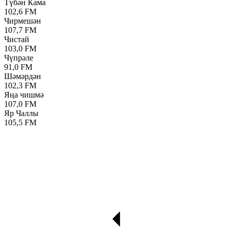
Түбән Кама
102,6 FM
Чирмешән
107,7 FM
Чистай
103,0 FM
Чүпрәле
91,0 FM
Шәмәрдән
102,3 FM
Яңа чишмә
107,0 FM
Яр Чаллы
105,5 FM