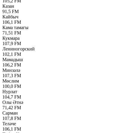
105,2 FM
Казан
91,5 FM
Кайбыч
106,1 FM
Кама тамагы
71,51 FM
Кукмара
107,9 FM
Лениногорский
102,1 FM
Мамадыш
106,2 FM
Минзәлә
107,3 FM
Мөслим
100,0 FM
Нурлат
104,7 FM
Олы Әтнә
71,42 FM
Сарман
107,8 FM
Теләче
106,1 FM