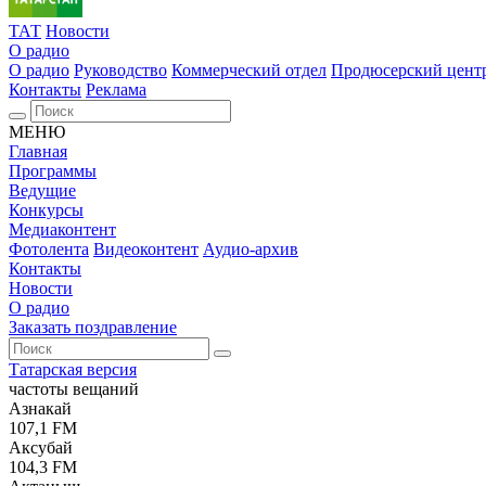
ТАТ
Новости
О радио
О радио
Руководство
Коммерческий отдел
Продюсерский цент
Контакты
Реклама
МЕНЮ
Главная
Программы
Ведущие
Конкурсы
Медиаконтент
Фотолента
Видеоконтент
Аудио-архив
Контакты
Новости
О радио
Заказать поздравление
Татарская версия
частоты вещаний
Азнакай
107,1 FM
Аксубай
104,3 FM