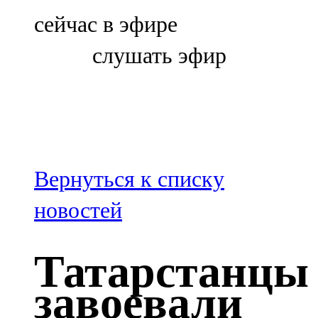
Болгар
сейчас в эфире
106,0 FM
слушать эфир
Бөгелмә
101,7 FM
Буа
100,3 FM
Вернуться к списку
Зәй
новостей
106,6 FM
Татарстанцы
Кадыбаш
завоевали
105,2 FM