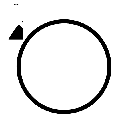
Әлмәт
92,9 FM
Базарлы матак
107,1 FM
Балык бистәсе
104,9 FM
Баулы
107,5 FM
Биләр
101,7 FM