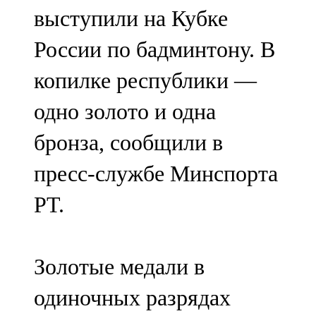
выступили на Кубке
107,8 FM
России по бадминтону. В
Теләче
копилке республики —
106,1 FM
одно золото и одна
Түбән Кама
бронза, сообщили в
102,6 FM
пресс-службе Минспорта
Чирмешән
РТ.
107,7 FM
Чистай
Золотые медали в
103,0 FM
одиночных разрядах
Чүпрәле