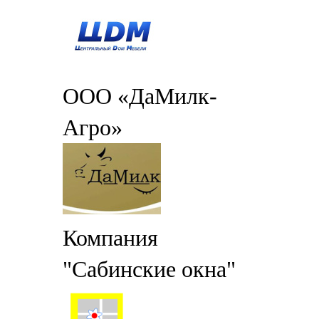
ООО «ДаМилк-
Агро»
Компания
"Сабинские окна"