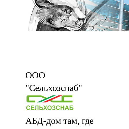
ООО
"Сельхозснаб"
АБД-дом там, где