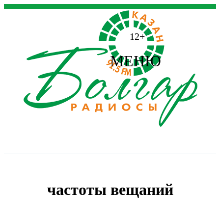
12+
МЕНЮ
частоты вещаний