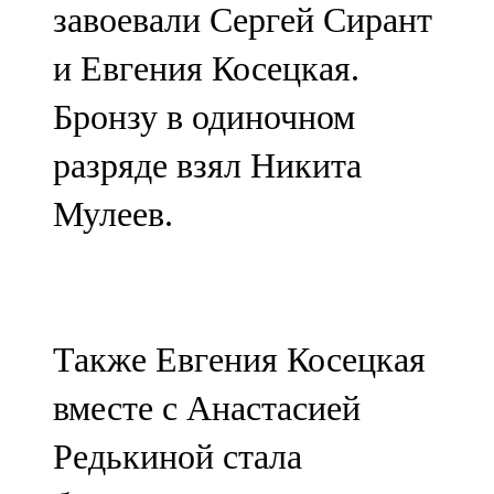
завоевали Сергей Сирант
91,0 FM
и Евгения Косецкая.
Шәмәрдән
Бронзу в одиночном
102,3 FM
разряде взял Никита
Яңа чишмә
Мулеев.
107,0 FM
Яр Чаллы
105,5 FM
Также Евгения Косецкая
вместе с Анастасией
Редькиной стала