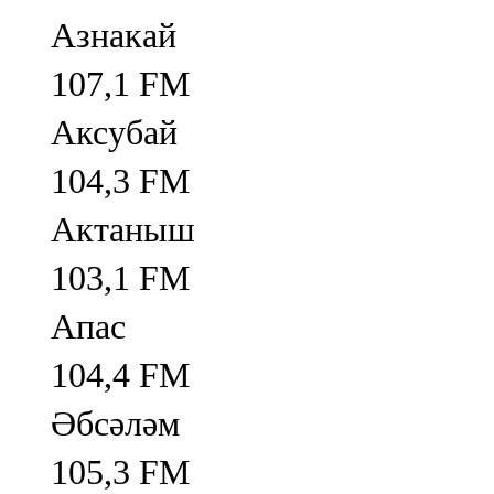
Азнакай
107,1 FM
Аксубай
104,3 FM
Актаныш
103,1 FM
Апас
104,4 FM
Әбсәләм
105,3 FM