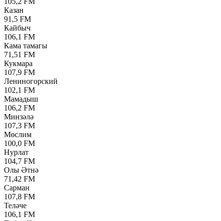
105,2 FM
Казан
91,5 FM
Кайбыч
106,1 FM
Кама тамагы
71,51 FM
Кукмара
107,9 FM
Лениногорский
102,1 FM
Мамадыш
106,2 FM
Минзәлә
107,3 FM
Мөслим
100,0 FM
Нурлат
104,7 FM
Олы Әтнә
71,42 FM
Сарман
107,8 FM
Теләче
106,1 FM