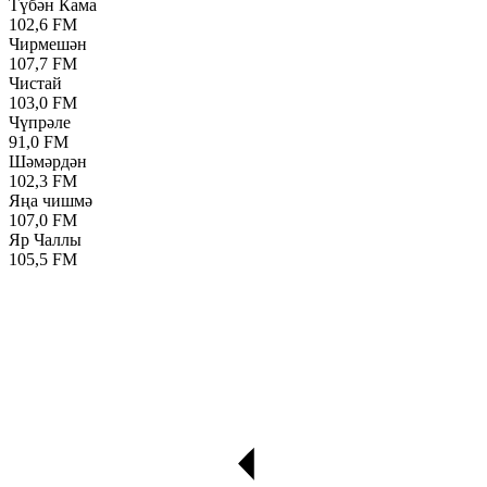
Түбән Кама
102,6 FM
Чирмешән
107,7 FM
Чистай
103,0 FM
Чүпрәле
91,0 FM
Шәмәрдән
102,3 FM
Яңа чишмә
107,0 FM
Яр Чаллы
105,5 FM