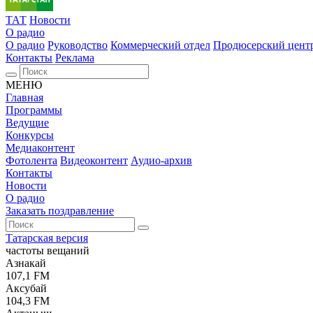
ТАТ
Новости
О радио
О радио
Руководство
Коммерческий отдел
Продюсерский цент
Контакты
Реклама
МЕНЮ
Главная
Программы
Ведущие
Конкурсы
Медиаконтент
Фотолента
Видеоконтент
Аудио-архив
Контакты
Новости
О радио
Заказать поздравление
Татарская версия
частоты вещаний
Азнакай
107,1 FM
Аксубай
104,3 FM