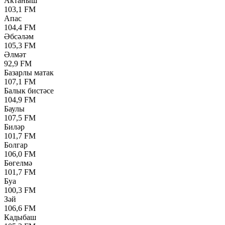
Актаныш
103,1 FM
Апас
104,4 FM
Әбсәләм
105,3 FM
Әлмәт
92,9 FM
Базарлы матак
107,1 FM
Балык бистәсе
104,9 FM
Баулы
107,5 FM
Биләр
101,7 FM
Болгар
106,0 FM
Бөгелмә
101,7 FM
Буа
100,3 FM
Зәй
106,6 FM
Кадыбаш