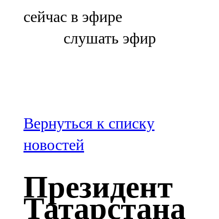
Болгар
сейчас в эфире
106,0 FM
слушать эфир
Бөгелмә
101,7 FM
Буа
100,3 FM
Вернуться к списку
Зәй
новостей
106,6 FM
Президент
Кадыбаш
Татарстана
105,2 FM