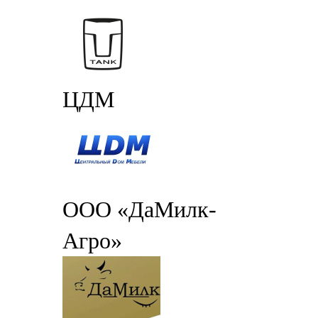
ЦДМ
ООО «ДаМилк-
Агро»