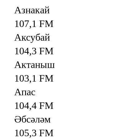
Азнакай
107,1 FM
Аксубай
104,3 FM
Актаныш
103,1 FM
Апас
104,4 FM
Әбсәләм
105,3 FM