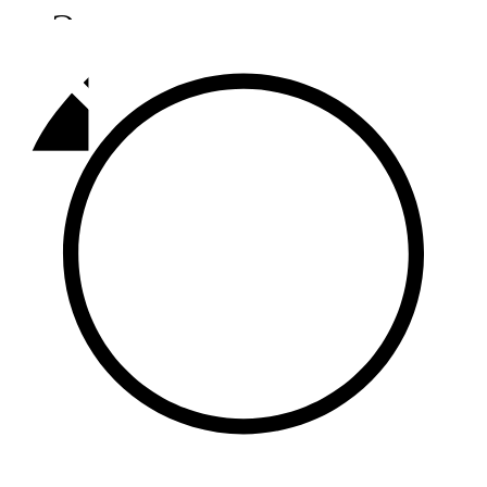
Әлмәт
92,9 FM
Базарлы матак
107,1 FM
Балык бистәсе
104,9 FM
Баулы
107,5 FM
Биләр
101,7 FM