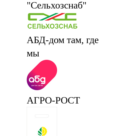
"Сельхозснаб"
АБД-дом там, где
мы
АГРО-РОСТ