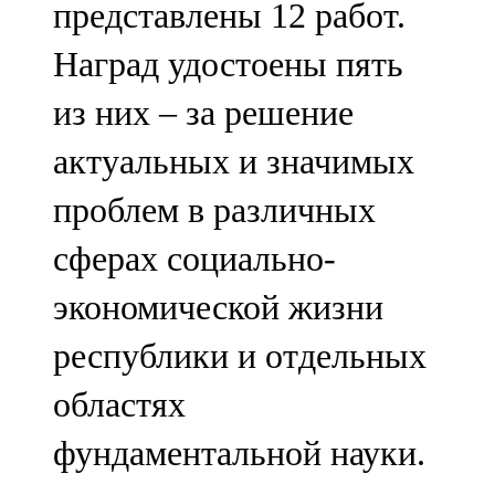
представлены 12 работ.
91,0 FM
Наград удостоены пять
Шәмәрдән
из них – за решение
102,3 FM
актуальных и значимых
Яңа чишмә
проблем в различных
107,0 FM
сферах социально-
Яр Чаллы
экономической жизни
105,5 FM
республики и отдельных
областях
фундаментальной науки.