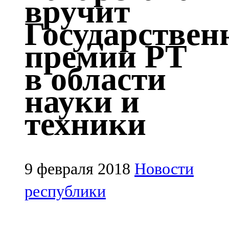
вручит
Казан
Государствен
91,5 FM
премии РТ
Кайбыч
в области
106,1 FM
науки и
Кама тамагы
техники
71,51 FM
Кукмара
107,9 FM
9 февраля 2018
Новости
Лениногорский
республики
102,1 FM