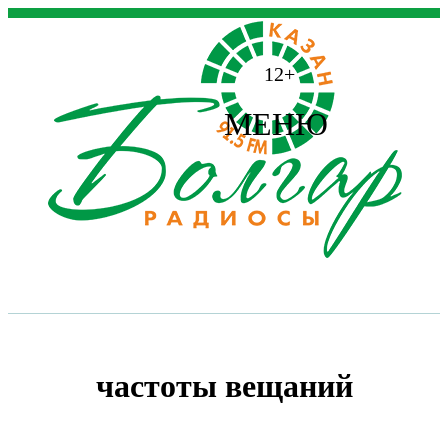
12+
МЕНЮ
частоты вещаний