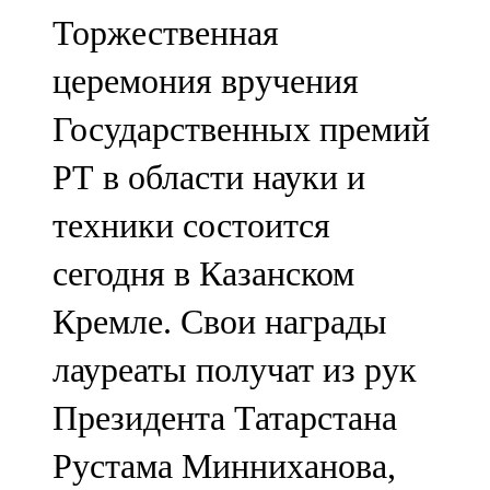
Мамадыш
Торжественная
106,2 FM
церемония вручения
Минзәлә
Государственных премий
107,3 FM
РТ в области науки и
Мөслим
техники состоится
100,0 FM
сегодня в Казанском
Нурлат
Кремле. Свои награды
104,7 FM
лауреаты получат из рук
Олы Әтнә
Президента Татарстана
71,42 FM
Рустама Минниханова,
Сарман