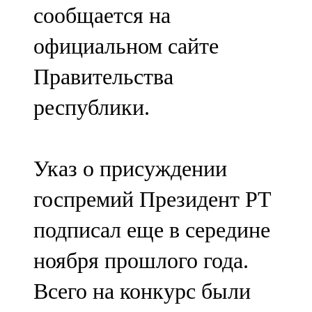
сообщается на
107,8 FM
официальном сайте
Теләче
Правительства
106,1 FM
республики.
Түбән Кама
102,6 FM
Указ о присуждении
Чирмешән
госпремий Президент РТ
107,7 FM
подписал еще в середине
Чистай
ноября прошлого года.
103,0 FM
Всего на конкурс были
Чүпрәле