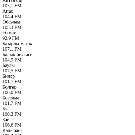
Актаныш
103,1 FM
Апас
104,4 FM
Әбсәләм
105,3 FM
Әлмәт
92,9 FM
Базарлы матак
107,1 FM
Балык бистәсе
104,9 FM
Баулы
107,5 FM
Биләр
101,7 FM
Болгар
106,0 FM
Бөгелмә
101,7 FM
Буа
100,3 FM
Зәй
106,6 FM
Кадыбаш