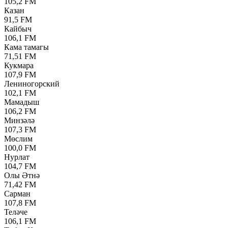
105,2 FM
Казан
91,5 FM
Кайбыч
106,1 FM
Кама тамагы
71,51 FM
Кукмара
107,9 FM
Лениногорский
102,1 FM
Мамадыш
106,2 FM
Минзәлә
107,3 FM
Мөслим
100,0 FM
Нурлат
104,7 FM
Олы Әтнә
71,42 FM
Сарман
107,8 FM
Теләче
106,1 FM