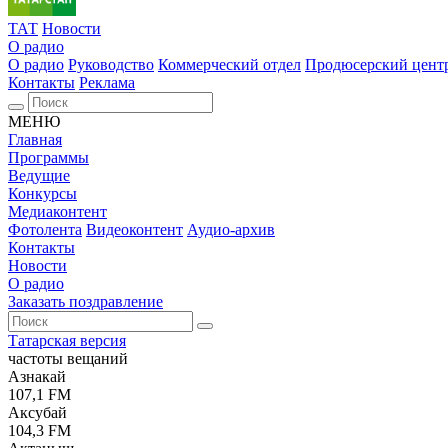
ТАТ
Новости
О радио
О радио
Руководство
Коммерческий отдел
Продюсерский цент
Контакты
Реклама
МЕНЮ
Главная
Программы
Ведущие
Конкурсы
Медиаконтент
Фотолента
Видеоконтент
Аудио-архив
Контакты
Новости
О радио
Заказать поздравление
Татарская версия
частоты вещаний
Азнакай
107,1 FM
Аксубай
104,3 FM