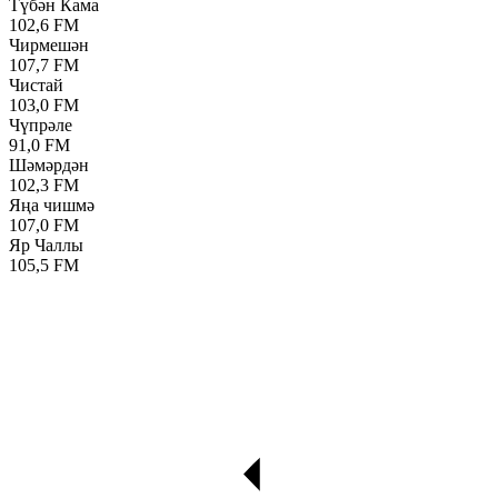
Түбән Кама
102,6 FM
Чирмешән
107,7 FM
Чистай
103,0 FM
Чүпрәле
91,0 FM
Шәмәрдән
102,3 FM
Яңа чишмә
107,0 FM
Яр Чаллы
105,5 FM