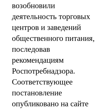
возобновили
107,8 FM
деятельность торговых
Теләче
центров и заведений
106,1 FM
общественного питания,
Түбән Кама
последовав
102,6 FM
рекомендациям
Чирмешән
Роспотребнадзора.
107,7 FM
Соответствующее
Чистай
постановление
103,0 FM
опубликовано на сайте
Чүпрәле