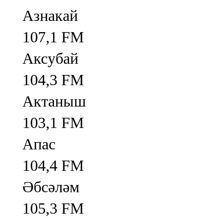
Азнакай
107,1 FM
Аксубай
104,3 FM
Актаныш
103,1 FM
Апас
104,4 FM
Әбсәләм
105,3 FM