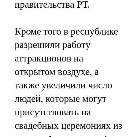
правительства РТ.
91,0 FM
Шәмәрдән
Кроме того в республике
102,3 FM
разрешили работу
Яңа чишмә
аттракционов на
107,0 FM
открытом воздухе, а
Яр Чаллы
также увеличили число
105,5 FM
людей, которые могут
присутствовать на
свадебных церемониях из