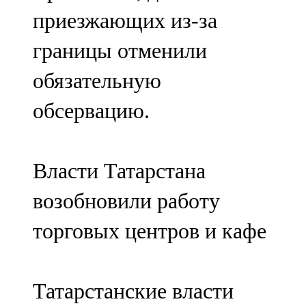
Мамадыш
приезжающих из-за
106,2 FM
границы отменили
Минзәлә
обязательную
107,3 FM
обсервацию.
Мөслим
100,0 FM
Власти Татарстана
Нурлат
возобновили работу
104,7 FM
торговых центров и кафе
Олы Әтнә
71,42 FM
Татарстанские власти
Сарман