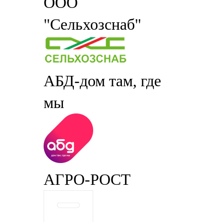
ООО
"Сельхозснаб"
АБД-дом там, где
мы
АГРО-РОСТ