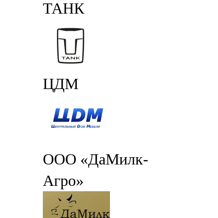
ТАНК
ЦДМ
ООО «ДаМилк-
Агро»