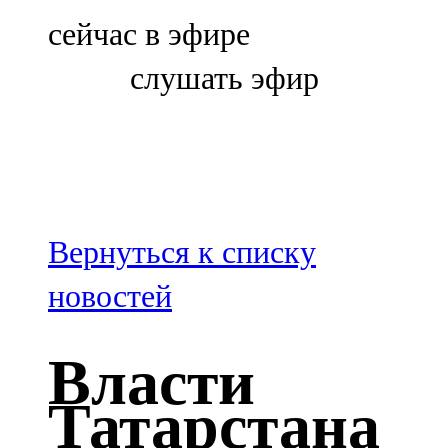
Болгар
сейчас в эфире
106,0 FM
слушать эфир
Бөгелмә
101,7 FM
Буа
100,3 FM
Вернуться к списку
Зәй
новостей
106,6 FM
Власти
Кадыбаш
Татарстана
105,2 FM