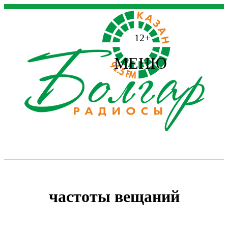
12+
МЕНЮ
частоты вещаний