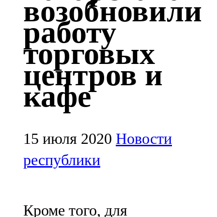
возобновили
Казан
работу
91,5 FM
торговых
Кайбыч
центров и
106,1 FM
кафе
Кама тамагы
71,51 FM
Кукмара
15 июля 2020
Новости
107,9 FM
республики
Лениногорский
102,1 FM
Кроме того, для