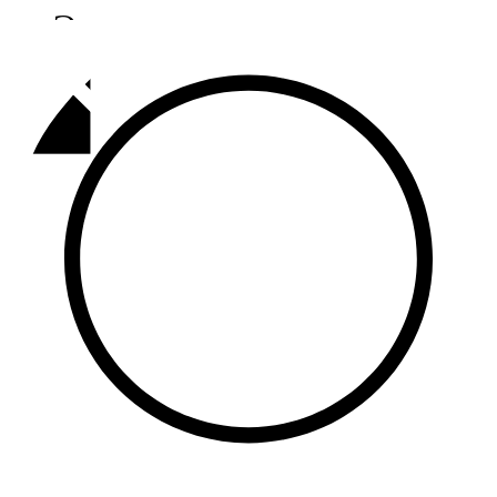
Әлмәт
92,9 FM
Базарлы матак
107,1 FM
Балык бистәсе
104,9 FM
Баулы
107,5 FM
Биләр
101,7 FM