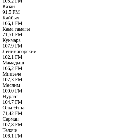
105,2 FM
Казан
91,5 FM
Кайбыч
106,1 FM
Кама тамагы
71,51 FM
Кукмара
107,9 FM
Лениногорский
102,1 FM
Мамадыш
106,2 FM
Минзәлә
107,3 FM
Мөслим
100,0 FM
Нурлат
104,7 FM
Олы Әтнә
71,42 FM
Сарман
107,8 FM
Теләче
106,1 FM