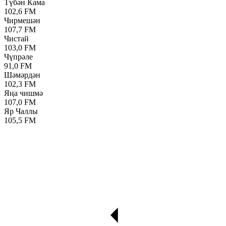
Түбән Кама
102,6 FM
Чирмешән
107,7 FM
Чистай
103,0 FM
Чүпрәле
91,0 FM
Шәмәрдән
102,3 FM
Яңа чишмә
107,0 FM
Яр Чаллы
105,5 FM