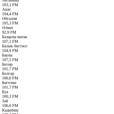
Актаныш
103,1 FM
Апас
104,4 FM
Әбсәләм
105,3 FM
Әлмәт
92,9 FM
Базарлы матак
107,1 FM
Балык бистәсе
104,9 FM
Баулы
107,5 FM
Биләр
101,7 FM
Болгар
106,0 FM
Бөгелмә
101,7 FM
Буа
100,3 FM
Зәй
106,6 FM
Кадыбаш