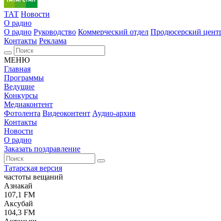
ТАТ
Новости
О радио
О радио
Руководство
Коммерческий отдел
Продюсерский цент
Контакты
Реклама
МЕНЮ
Главная
Программы
Ведущие
Конкурсы
Медиаконтент
Фотолента
Видеоконтент
Аудио-архив
Контакты
Новости
О радио
Заказать поздравление
Татарская версия
частоты вещаний
Азнакай
107,1 FM
Аксубай
104,3 FM