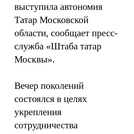
выступила автономия
107,8 FM
Татар Московской
Теләче
области, сообщает пресс-
106,1 FM
служба «Штаба татар
Түбән Кама
Москвы».
102,6 FM
Чирмешән
Вечер поколений
107,7 FM
состоялся в целях
Чистай
укрепления
103,0 FM
сотрудничества
Чүпрәле