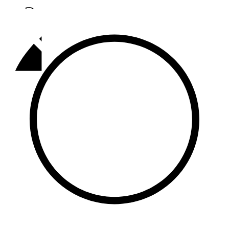
Әлмәт
92,9 FM
Базарлы матак
107,1 FM
Балык бистәсе
104,9 FM
Баулы
107,5 FM
Биләр
101,7 FM