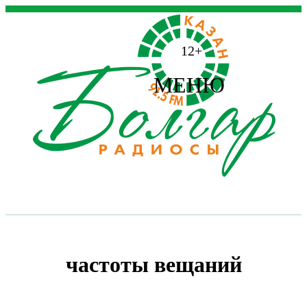
12+
МЕНЮ
частоты вещаний