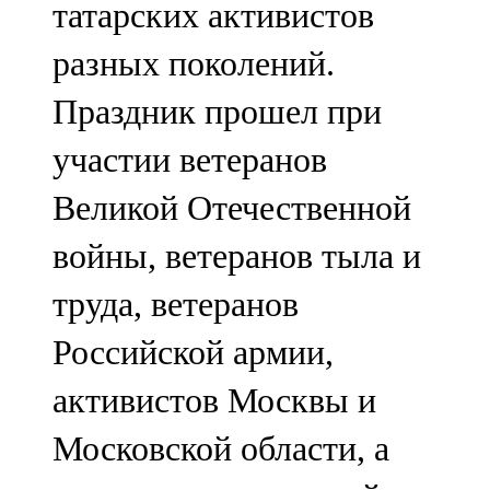
татарских активистов
91,0 FM
разных поколений.
Шәмәрдән
Праздник прошел при
102,3 FM
участии ветеранов
Яңа чишмә
Великой Отечественной
107,0 FM
войны, ветеранов тыла и
Яр Чаллы
труда, ветеранов
105,5 FM
Российской армии,
активистов Москвы и
Московской области, а