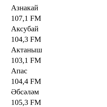
Азнакай
107,1 FM
Аксубай
104,3 FM
Актаныш
103,1 FM
Апас
104,4 FM
Әбсәләм
105,3 FM