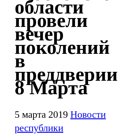
области
Казан
провели
91,5 FM
вечер
Кайбыч
поколений
106,1 FM
в
Кама тамагы
преддверии
71,51 FM
8 Марта
Кукмара
107,9 FM
Лениногорский
5 марта 2019
Новости
102,1 FM
республики