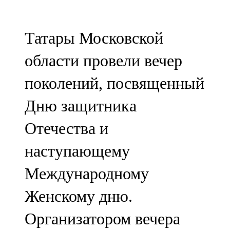
Мамадыш
106,2 FM
Татары Московской
Минзәлә
области провели вечер
107,3 FM
поколений, посвященный
Мөслим
Дню защитника
100,0 FM
Отечества и
Нурлат
наступающему
104,7 FM
Международному
Олы Әтнә
Женскому дню.
71,42 FM
Организатором вечера
Сарман