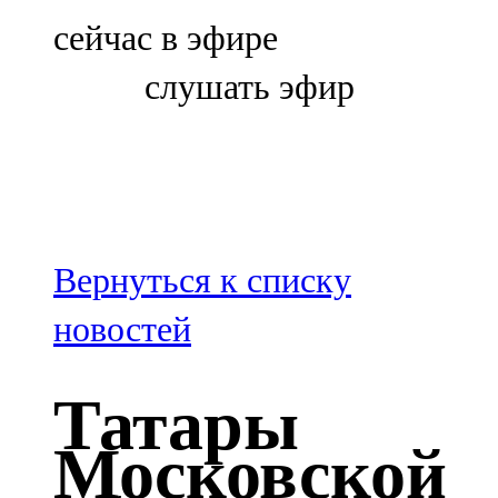
Болгар
сейчас в эфире
106,0 FM
слушать эфир
Бөгелмә
101,7 FM
Буа
100,3 FM
Вернуться к списку
Зәй
новостей
106,6 FM
Татары
Кадыбаш
Московской
105,2 FM