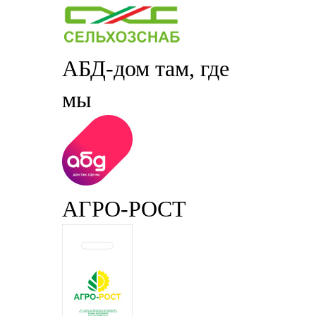
АБД-дом там, где
мы
АГРО-РОСТ