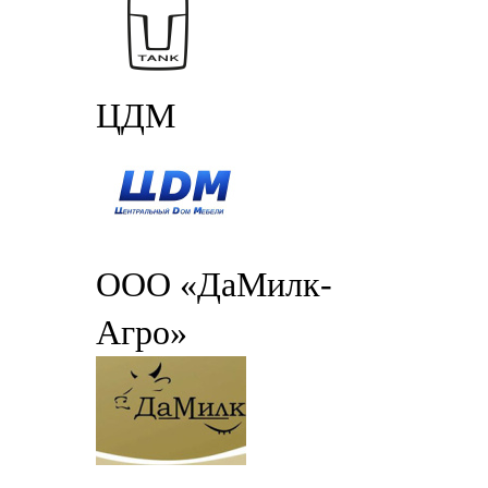
ЦДМ
ООО «ДаМилк-
Агро»