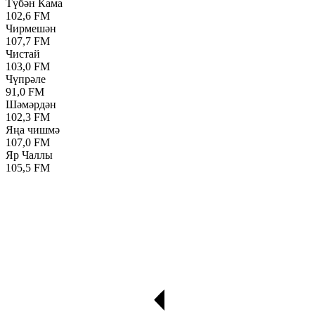
Түбән Кама
102,6 FM
Чирмешән
107,7 FM
Чистай
103,0 FM
Чүпрәле
91,0 FM
Шәмәрдән
102,3 FM
Яңа чишмә
107,0 FM
Яр Чаллы
105,5 FM