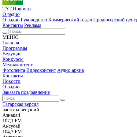
ТАТ
Новости
О радио
О радио
Руководство
Коммерческий отдел
Продюсерский цент
Контакты
Реклама
МЕНЮ
Главная
Программы
Ведущие
Конкурсы
Медиаконтент
Фотолента
Видеоконтент
Аудио-архив
Контакты
Новости
О радио
Заказать поздравление
Татарская версия
частоты вещаний
Азнакай
107,1 FM
Аксубай
104,3 FM