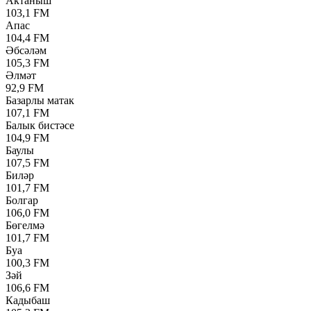
Актаныш
103,1 FM
Апас
104,4 FM
Әбсәләм
105,3 FM
Әлмәт
92,9 FM
Базарлы матак
107,1 FM
Балык бистәсе
104,9 FM
Баулы
107,5 FM
Биләр
101,7 FM
Болгар
106,0 FM
Бөгелмә
101,7 FM
Буа
100,3 FM
Зәй
106,6 FM
Кадыбаш