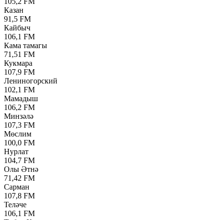
105,2 FM
Казан
91,5 FM
Кайбыч
106,1 FM
Кама тамагы
71,51 FM
Кукмара
107,9 FM
Лениногорский
102,1 FM
Мамадыш
106,2 FM
Минзәлә
107,3 FM
Мөслим
100,0 FM
Нурлат
104,7 FM
Олы Әтнә
71,42 FM
Сарман
107,8 FM
Теләче
106,1 FM