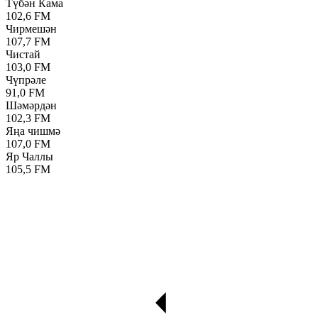
Түбән Кама
102,6 FM
Чирмешән
107,7 FM
Чистай
103,0 FM
Чүпрәле
91,0 FM
Шәмәрдән
102,3 FM
Яңа чишмә
107,0 FM
Яр Чаллы
105,5 FM