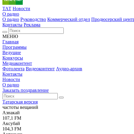
ТАТ
Новости
О радио
О радио
Руководство
Коммерческий отдел
Продюсерский цент
Контакты
Реклама
МЕНЮ
Главная
Программы
Ведущие
Конкурсы
Медиаконтент
Фотолента
Видеоконтент
Аудио-архив
Контакты
Новости
О радио
Заказать поздравление
Татарская версия
частоты вещаний
Азнакай
107,1 FM
Аксубай
104,3 FM