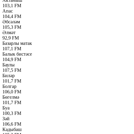
Актаныш
103,1 FM
Апас
104,4 FM
Әбсәләм
105,3 FM
Әлмәт
92,9 FM
Базарлы матак
107,1 FM
Балык бистәсе
104,9 FM
Баулы
107,5 FM
Биләр
101,7 FM
Болгар
106,0 FM
Бөгелмә
101,7 FM
Буа
100,3 FM
Зәй
106,6 FM
Кадыбаш