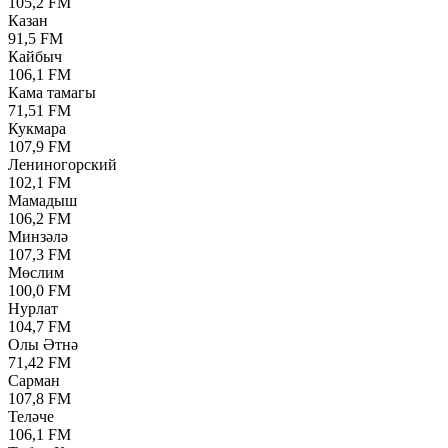
105,2 FM
Казан
91,5 FM
Кайбыч
106,1 FM
Кама тамагы
71,51 FM
Кукмара
107,9 FM
Лениногорский
102,1 FM
Мамадыш
106,2 FM
Минзәлә
107,3 FM
Мөслим
100,0 FM
Нурлат
104,7 FM
Олы Әтнә
71,42 FM
Сарман
107,8 FM
Теләче
106,1 FM