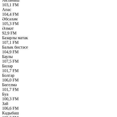
Актаныш
103,1 FM
Апас
104,4 FM
Әбсәләм
105,3 FM
Әлмәт
92,9 FM
Базарлы матак
107,1 FM
Балык бистәсе
104,9 FM
Баулы
107,5 FM
Биләр
101,7 FM
Болгар
106,0 FM
Бөгелмә
101,7 FM
Буа
100,3 FM
Зәй
106,6 FM
Кадыбаш