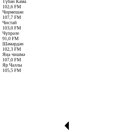
Түбән Кама
102,6 FM
Чирмешән
107,7 FM
Чистай
103,0 FM
Чүпрәле
91,0 FM
Шәмәрдән
102,3 FM
Яңа чишмә
107,0 FM
Яр Чаллы
105,5 FM