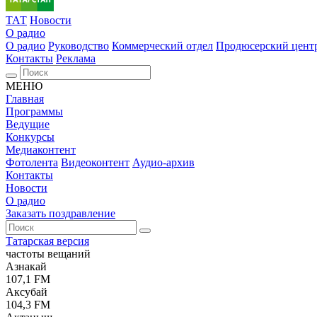
ТАТ
Новости
О радио
О радио
Руководство
Коммерческий отдел
Продюсерский цент
Контакты
Реклама
МЕНЮ
Главная
Программы
Ведущие
Конкурсы
Медиаконтент
Фотолента
Видеоконтент
Аудио-архив
Контакты
Новости
О радио
Заказать поздравление
Татарская версия
частоты вещаний
Азнакай
107,1 FM
Аксубай
104,3 FM