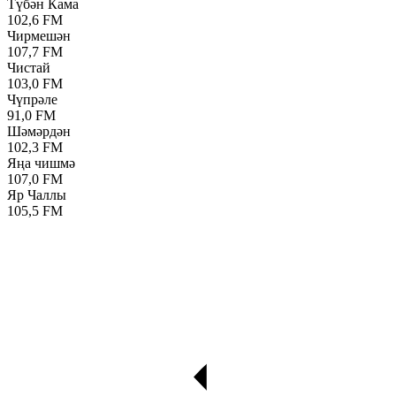
Түбән Кама
102,6 FM
Чирмешән
107,7 FM
Чистай
103,0 FM
Чүпрәле
91,0 FM
Шәмәрдән
102,3 FM
Яңа чишмә
107,0 FM
Яр Чаллы
105,5 FM