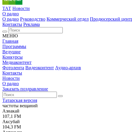
ТАТ
Новости
О радио
О радио
Руководство
Коммерческий отдел
Продюсерский цент
Контакты
Реклама
МЕНЮ
Главная
Программы
Ведущие
Конкурсы
Медиаконтент
Фотолента
Видеоконтент
Аудио-архив
Контакты
Новости
О радио
Заказать поздравление
Татарская версия
частоты вещаний
Азнакай
107,1 FM
Аксубай
104,3 FM