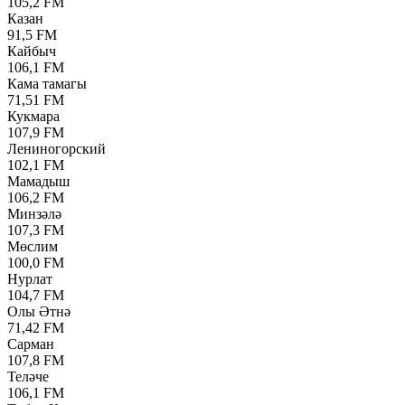
105,2 FM
Казан
91,5 FM
Кайбыч
106,1 FM
Кама тамагы
71,51 FM
Кукмара
107,9 FM
Лениногорский
102,1 FM
Мамадыш
106,2 FM
Минзәлә
107,3 FM
Мөслим
100,0 FM
Нурлат
104,7 FM
Олы Әтнә
71,42 FM
Сарман
107,8 FM
Теләче
106,1 FM