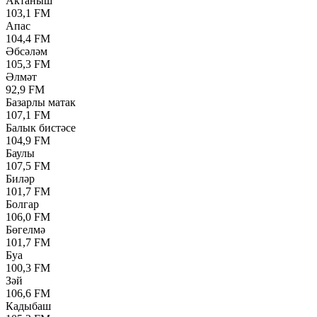
Актаныш
103,1 FM
Апас
104,4 FM
Әбсәләм
105,3 FM
Әлмәт
92,9 FM
Базарлы матак
107,1 FM
Балык бистәсе
104,9 FM
Баулы
107,5 FM
Биләр
101,7 FM
Болгар
106,0 FM
Бөгелмә
101,7 FM
Буа
100,3 FM
Зәй
106,6 FM
Кадыбаш