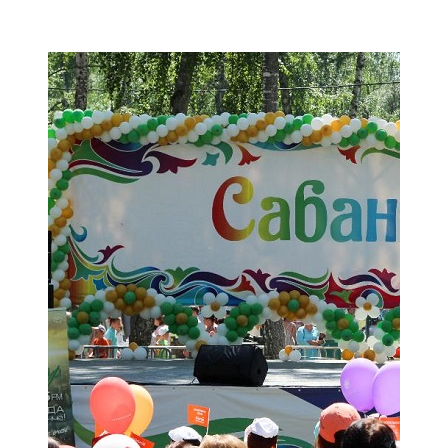
Мамадыш
106,2 FM
Минзәлә
107,3 FM
Мөслим
100,0 FM
Нурлат
104,7 FM
Олы Әтнә
71,42 FM
Сарман