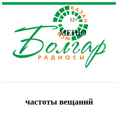
12+
МЕНЮ
частоты вещаний