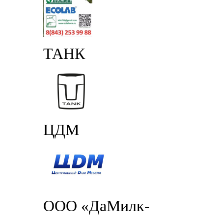
ТАНК
ЦДМ
ООО «ДаМилк-