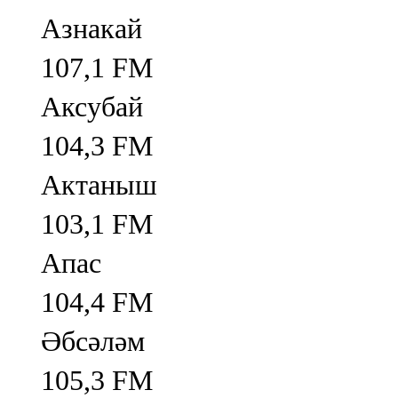
Азнакай
107,1 FM
Аксубай
104,3 FM
Актаныш
103,1 FM
Апас
104,4 FM
Әбсәләм
105,3 FM