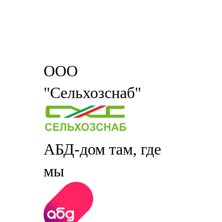
ООО
"Сельхозснаб"
АБД-дом там, где
мы