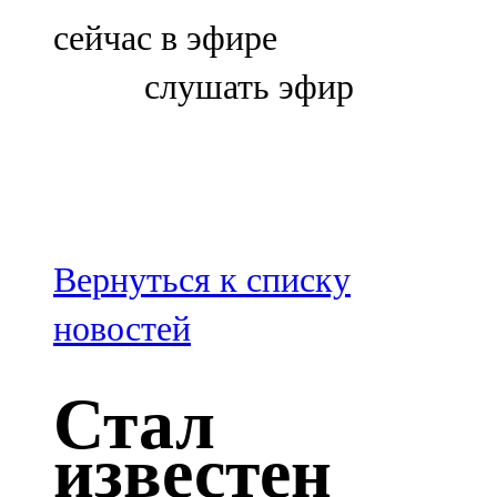
Болгар
сейчас в эфире
106,0 FM
слушать эфир
Бөгелмә
101,7 FM
Буа
100,3 FM
Вернуться к списку
Зәй
новостей
106,6 FM
Стал
Кадыбаш
известен
105,2 FM