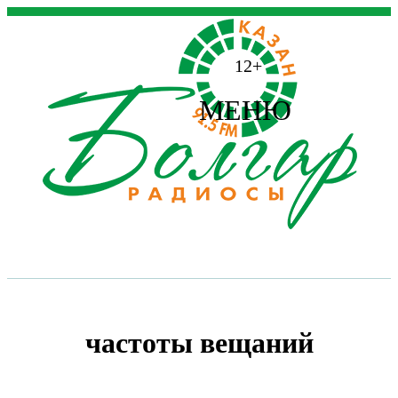
12+
МЕНЮ
частоты вещаний