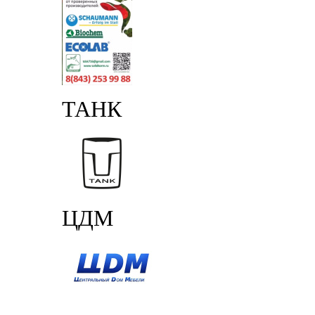
ТАНК
ЦДМ