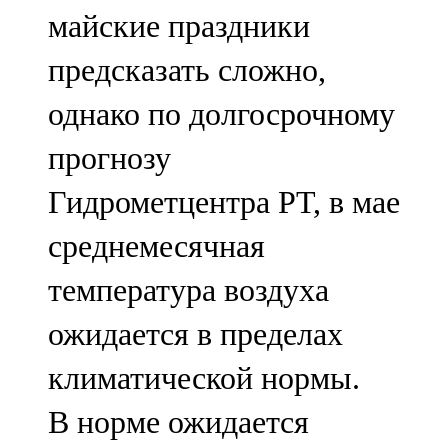
майские праздники
107,8 FM
предсказать сложно,
Теләче
однако по долгосрочному
106,1 FM
прогнозу
Түбән Кама
Гидрометцентра РТ, в мае
102,6 FM
среднемесячная
Чирмешән
температура воздуха
107,7 FM
ожидается в пределах
Чистай
климатической нормы.
103,0 FM
В норме ожидается
Чүпрәле