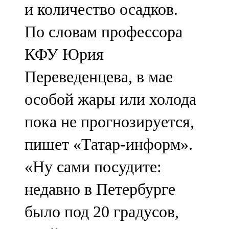
и количество осадков.
91,0 FM
По словам профессора
Шәмәрдән
КФУ Юрия
102,3 FM
Переведенцева, в мае
Яңа чишмә
особой жары или холода
107,0 FM
пока не прогнозируется,
Яр Чаллы
пишет «Татар-информ».
105,5 FM
«Ну сами посудите:
недавно в Петербурге
было под 20 градусов,