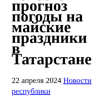
прогноз
Казан
погоды на
91,5 FM
майские
Кайбыч
праздники
106,1 FM
в
Кама тамагы
Татарстане
71,51 FM
Кукмара
107,9 FM
22 апреля 2024
Новости
Лениногорский
республики
102,1 FM