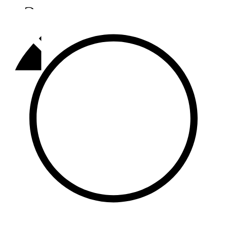
Әлмәт
92,9 FM
Базарлы матак
107,1 FM
Балык бистәсе
104,9 FM
Баулы
107,5 FM
Биләр
101,7 FM