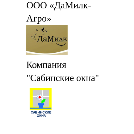
ООО «ДаМилк-
Агро»
Компания
"Сабинские окна"